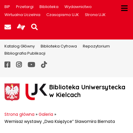
BIP
Przetargi
Biblioteka
Wydawnictwo
Wirtualna Uczelnia
Czasopismo UJK
Strona UJK
Poczta UJK
Informacje dla użytkowników P
Szukaj na stronie
Katalog Główny
Biblioteka Cyfrowa
Repozytorium
Bibliografia Publikacji
Facebook
Instagram
YouTube
TikTok
Biblioteka Uniwersytecka
w Kielcach
Strona główna
»
Galeria
»
Wernisaż wystawy „Dwa Księżyce” Sławomira Biernata