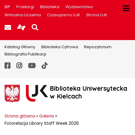
BIP
Przetargi
Biblioteka
Wydawnictwo
Wirtualna Uczelnia
Czasopismo UJK
Strona UJK
Poczta UJK
Informacje dla użytkowników P
Szukaj na stronie
Katalog Główny
Biblioteka Cyfrowa
Repozytorium
Bibliografia Publikacji
Facebook
Instagram
YouTube
TikTok
Biblioteka Uniwersytecka
w Kielcach
Strona główna
»
Galeria
»
Fotorelacja Library Staff Week 2026