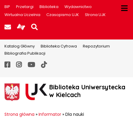
BIP
Przetargi
Biblioteka
Wydawnictwo
Wirtualna Uczelnia
Czasopismo UJK
Strona UJK
Poczta UJK
Informacje dla użytkowników P
Szukaj na stronie
Katalog Główny
Biblioteka Cyfrowa
Repozytorium
Bibliografia Publikacji
Facebook
Instagram
YouTube
TikTok
Biblioteka Uniwersytecka
w Kielcach
Strona główna
»
Informator
»
Dla nauki