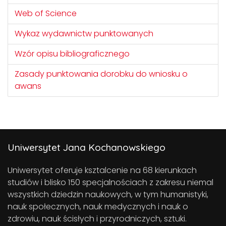
Web of Science
Wykaz wydawnictw punktowanych
Wzór opisu bibliograficznego
Zasady punktowania dorobku do wniosku o
awans
Uniwersytet Jana Kochanowskiego
Uniwersytet oferuje ksztalcenie na 68 kierunkach
studiów i blisko 150 specjalnościach z zakresu niemal
wszystkich dziedzin naukowych, w tym humanistyki,
nauk społecznych, nauk medycznych i nauk o
zdrowiu, nauk ścisłych i przyrodniczych, sztuki.