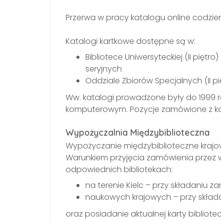
Przerwa w pracy katalogu online codzien
Katalogi kartkowe dostępne są w:
Bibliotece Uniwersyteckiej (II pię
seryjnych
Oddziale Zbiorów Specjalnych (II pię
Ww. katalogi prowadzone były do 1999 r
komputerowym. Pozycje zamówione z ka
Wypożyczalnia Międzybiblioteczna
Wypożyczanie międzybiblioteczne krajow
Warunkiem przyjęcia zamówienia przez 
odpowiednich bibliotekach:
na terenie Kielc – przy składaniu z
naukowych krajowych – przy składa
oraz posiadanie aktualnej karty bibliote