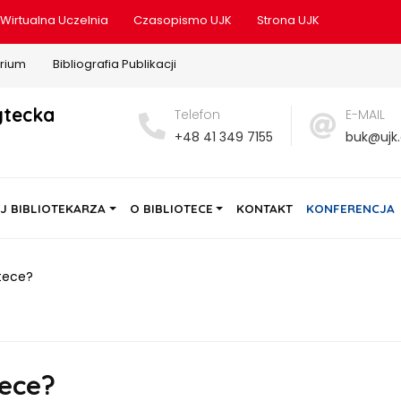
Wirtualna Uczelnia
Czasopismo UJK
Strona UJK
rium
Bibliografia Publikacji
ytecka
Telefon
E-MAIL
+48 41 349 7155
buk@ujk.
J BIBLIOTEKARZA
O BIBLIOTECE
KONTAKT
KONFERENCJA
otece?
tece?