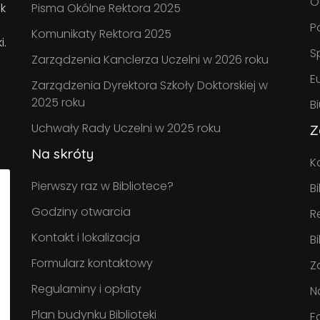
O
k
Pisma Okólne Rektora 2025
P
Komunikaty Rektora 2025
i.
S
Zarządzenia Kanclerza Uczelni w 2026 roku
E
Zarządzenia Dyrektora Szkoły Doktorskiej w
2025 roku
B
Uchwały Rady Uczelni w 2025 roku
Z
Na skróty
K
Pierwszy raz w Bibliotece?
B
Godziny otwarcia
R
Kontakt i lokalizacja
B
Formularz kontaktowy
Z
Regulaminy i opłaty
N
Plan budynku Biblioteki
E