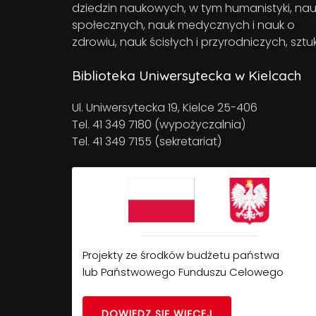
dziedzin naukowych, w tym humanistyki, nau
społecznych, nauk medycznych i nauk o
zdrowiu, nauk ścisłych i przyrodniczych, sztuk
Biblioteka Uniwersytecka w Kielcach
Ul. Uniwersytecka 19, Kielce 25-406
Tel. 41 349 7180 (wypożyczalnia)
Tel. 41 349 7155 (sekretariat)
Projekty ze środków budżetu państwa
lub Państwowego Funduszu Celowego
DOWIEDZ SIĘ WIĘCEJ