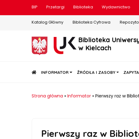
BIP
Przetargi
Biblioteka
Wydawnictwo
Katalog Główny
Biblioteka Cyfrowa
Repozyto
Biblioteka Uniwers
w Kielcach
STRONA GŁÓWNA
INFORMATOR
ŹRÓDŁA I ZASOBY
ZAPYTA
Strona główna
»
Informator
»
Pierwszy raz w Bibli
Pierwszy raz w Biblio