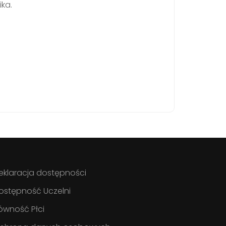
ka.
eklaracja dostępności
ostępność Uczelni
ówność Płci