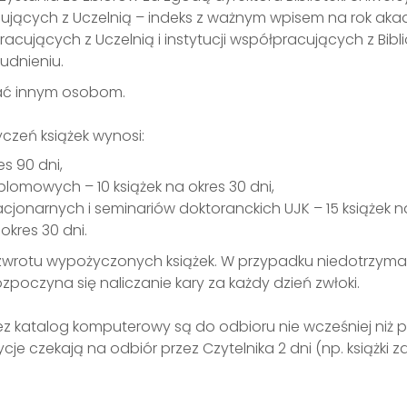
ujących z Uczelnią – indeks z ważnym wpisem na rok akad
cujących z Uczelnią i instytucji współpracujących z Bibl
udnieniu.
wać innym osobom.
zeń książek wynosi:
s 90 dni,
lomowych – 10 książek na okres 30 dni,
cjonarnych i seminariów doktoranckich UJK – 15 książek na
 okres 30 dni.
u zwrotu wypożyczonych książek. W przypadku niedotrzyma
poczyna się naliczanie kary za każdy dzień zwłoki.
ez katalog komputerowy są do odbioru nie wcześniej niż
e czekają na odbiór przez Czytelnika 2 dni (np. książki