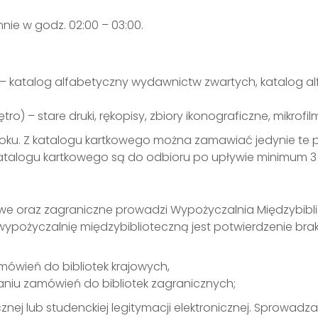
nie w godz. 02:00 – 03:00.
tro) – katalog alfabetyczny wydawnictw zwartych, katalog 
tro) – stare druki, rękopisy, zbiory ikonograficzne, mikrofi
oku. Z katalogu kartkowego można zamawiać jedynie te p
talogu kartkowego są do odbioru po upływie minimum 3 
e oraz zagraniczne prowadzi Wypożyczalnia Międzybibliote
wypożyczalnię międzybiblioteczną jest potwierdzenie br
amówień do bibliotek krajowych,
niu zamówień do bibliotek zagranicznych;
cznej lub studenckiej legitymacji elektronicznej. Sprowadza