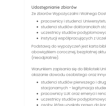
Udostępnianie zbiorów
Ze zbiorów Wypożyczalni i Wolnego Dos
pracownicy i studenci: Uniwersyte
studenci studiów doktoranckich st
uczestnicy studiów podyplomowyc
instytucji współpracujących z Uczeln
Podstawą do wypożyczeń jest karta bibl
obowiązkiem corocznej, bezpłatnej aktu
(nieodpłatnie).
Warunkiem zapisania się do Biblioteki Uni
okazanie dowodu osobistego oraz innyc
studenci studiów pierwszego i drug
stacjonarnych – legitymacja studen
pracownicy UJK oraz emeryci i renc
uczestnicy studiów podyplomowych 
osoby, które uzyskały prawo do korz