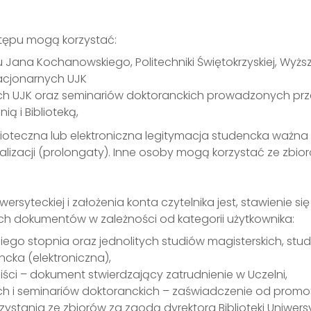
tępu mogą korzystać:
tu Jana Kochanowskiego, Politechniki Świętokrzyskiej, W
acjonarnych UJK
h UJK oraz seminariów doktoranckich prowadzonych pr
ią i Biblioteką,
ioteczna lub elektroniczna legitymacja studencka ważna 
alizacji (prolongaty). Inne osoby mogą korzystać ze zbio
wersyteckiej i założenia konta czytelnika jest, stawienie si
h dokumentów w zależności od kategorii użytkownika:
iego stopnia oraz jednolitych studiów magisterskich, stu
cka (elektroniczna),
iści – dokument stwierdzający zatrudnienie w Uczelni,
i seminariów doktoranckich – zaświadczenie od promoto
ystania ze zbiorów za zgodą dyrektora Biblioteki Uniwersy