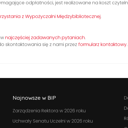
magające odpłatności, jest realizowane na koszt czytelni
rzystania z Wypożyczalni Międzybibliotecznej
.
ę w
najczęściej zadawanych pytaniach
.
o skontaktowania się z nami przez
formularz kontaktowy
.
Najnowsze w BIP
D
D
Zarządzenia Rektora w 2026 roku
R
Uchwały Senatu Uczelni w 2026 roku