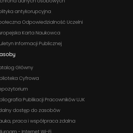
chrona danych osobowych
olityka antykorupcyjna
połeczna Odpowiedzialność Uczelni
uropejska Karta Naukowca
iuletyn Informacji Publicznej
asoby
atalog Główny
iblioteka Cyfrowa
epozytorium
ibliografia Publikacji Pracowników UJK
dalny dostęp do zasobów
auka, praca i współpraca zdalna
duroam - Internet Wi-Fi