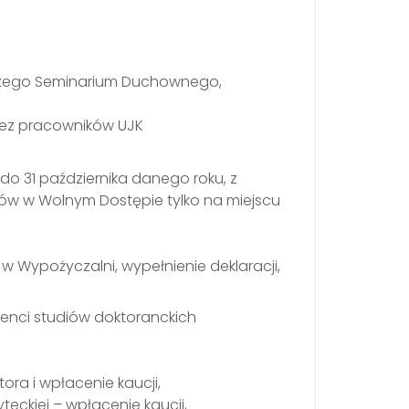
yższego Seminarium Duchownego,
zez pracowników UJK
do 31 października danego roku, z
rów w Wolnym Dostępie tylko na miejscu
ę w Wypożyczalni, wypełnienie deklaracji,
denci studiów doktoranckich
ra i wpłacenie kaucji,
teckiej – wpłacenie kaucji,