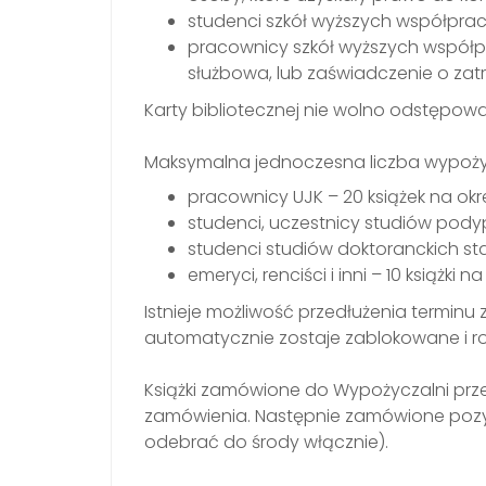
studenci szkół wyższych współprac
pracownicy szkół wyższych współpra
służbowa, lub zaświadczenie o zatr
Karty bibliotecznej nie wolno odstępo
Maksymalna jednoczesna liczba wypożyc
pracownicy UJK – 20 książek na okre
studenci, uczestnicy studiów podyp
studenci studiów doktoranckich sta
emeryci, renciści i inni – 10 książki na
Istnieje możliwość przedłużenia termin
automatycznie zostaje zablokowane i roz
Książki zamówione do Wypożyczalni prz
zamówienia. Następnie zamówione pozycj
odebrać do środy włącznie).