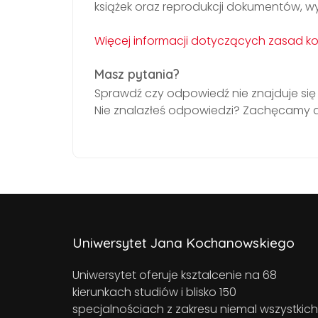
książek oraz reprodukcji dokumentów, wy
Więcej informacji dotyczących zasad ko
Masz pytania?
Sprawdź czy odpowiedź nie znajduje si
Nie znalazłeś odpowiedzi? Zachęcamy d
Uniwersytet Jana Kochanowskiego
Uniwersytet oferuje ksztalcenie na 68
kierunkach studiów i blisko 150
specjalnościach z zakresu niemal wszystkich