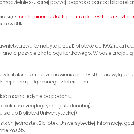
samodzielnie szukanej pozycji, poproś o pomoc bibliotekar
ia się z
regulaminem udostępniania i korzystania ze zbio
iorów BUK.
dawnictwa zwarte nabyte przez Bibliotekę od 1992 roku i 
łniana o pozycje z katalogu kartkowego. W bazie znajduj
ę w katalogu online, zamówienia należy składać wyłącznie
 komputera połączonego z Internetem.
iać można jedynie po podaniu:
b elektronicznej legitymacji studenckiej),
się do Biblioteki Uniwersyteckiej).
kich jednostek Biblioteki Uniwersyteckiej. Informację, gdz
mnie
Zasób
.