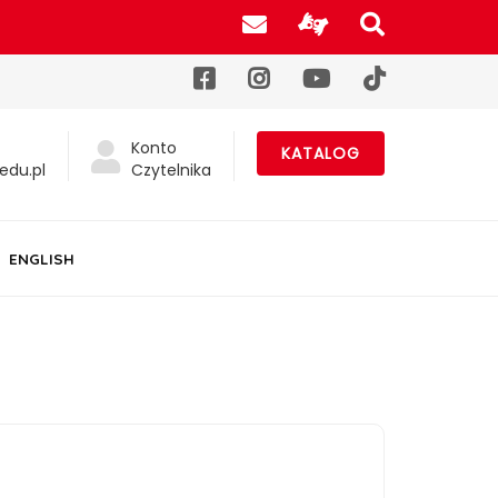
Poczta UJK
Informacje d
Szukaj na
Facebook
Instagram
YouTube
TikTok
Konto
KATALOG
edu.pl
Czytelnika
ENGLISH