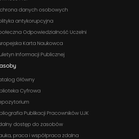
chrona danych osobowych
olityka antykorupcyjna
połeczna Odpowiedzialność Uczelni
uropejska Karta Naukowca
iuletyn Informacji Publicznej
asoby
atalog Główny
iblioteka Cyfrowa
epozytorium
ibliografia Publikacji Pracowników UJK
dalny dostęp do zasobów
auka, praca i współpraca zdalna