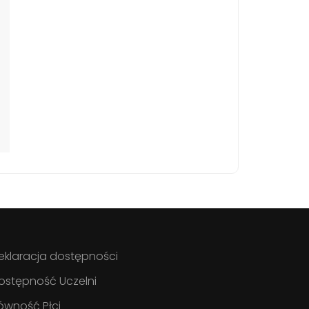
eklaracja dostępności
ostępność Uczelni
ówność Płci