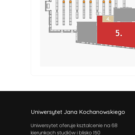
Uniwersytet Jana Kochanowskiego
Uniwersytet oferuje ksztalcenie na 68
kierunkach studiów i blisko 150