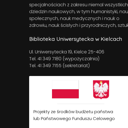
specjalnościach z zakresu niemal wszystkich
dziedzin naukowych, w tym humanistyki, nau
społecznych, nauk medycznych i nauk o
zdrowiu, nauk ścisłych i przyrodniczych, sztuk
Biblioteka Uniwersytecka w Kielcach
Ul. Uniwersytecka 19, Kielce 25-406
Tel. 41 349 7180 (wypożyczalnia)
Tel. 41 349 7155 (sekretariat)
Projekty ze środków budżetu państwa
lub Państwowego Funduszu Celowego