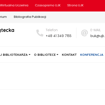
Wirtualna Uczelnia
Czasopismo UJK
Strona UJK
rium
Bibliografia Publikacji
ytecka
Telefon
E-MAIL
+48 41 349 7155
buk@ujk.
J BIBLIOTEKARZA
O BIBLIOTECE
KONTAKT
KONFERENCJA