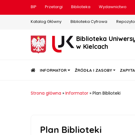
BIP
Przetargi
Biblioteka
Wydawnictwo
Katalog Główny
Biblioteka Cyfrowa
Repozyto
Biblioteka Uniwers
w Kielcach
STRONA GŁÓWNA
INFORMATOR
ŹRÓDŁA I ZASOBY
ZAPYTA
Strona główna
»
Informator
»
Plan Biblioteki
Plan Biblioteki