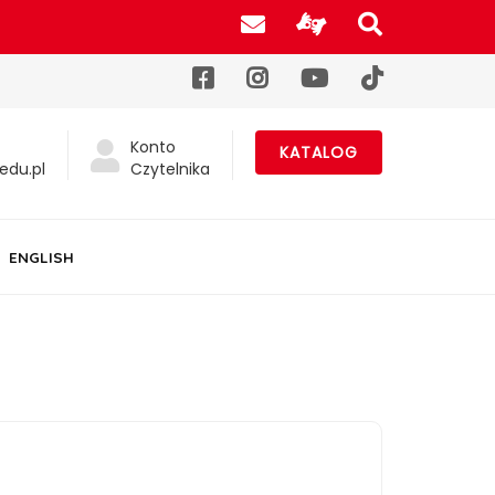
Poczta UJK
Informacje d
Szukaj na
Facebook
Instagram
YouTube
TikTok
Konto
KATALOG
edu.pl
Czytelnika
ENGLISH