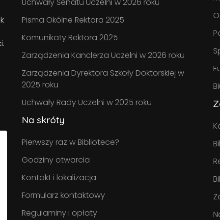
Uchwały Senatu Uczelni w 2026 roku
O
k
Pisma Okólne Rektora 2025
P
Komunikaty Rektora 2025
i.
S
Zarządzenia Kanclerza Uczelni w 2026 roku
E
Zarządzenia Dyrektora Szkoły Doktorskiej w
2025 roku
B
Uchwały Rady Uczelni w 2025 roku
Z
Na skróty
K
Pierwszy raz w Bibliotece?
B
Godziny otwarcia
R
Kontakt i lokalizacja
B
Formularz kontaktowy
Z
Regulaminy i opłaty
N