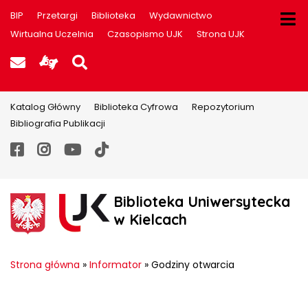
BIP
Przetargi
Biblioteka
Wydawnictwo
Wirtualna Uczelnia
Czasopismo UJK
Strona UJK
Poczta UJK
Informacje dla użytkowników P
Szukaj na stronie
Katalog Główny
Biblioteka Cyfrowa
Repozytorium
Bibliografia Publikacji
Facebook
Instagram
YouTube
TikTok
Biblioteka Uniwersytecka
w Kielcach
Strona główna
»
Informator
»
Godziny otwarcia