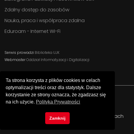
Zdalny dostęp do zasobów
Nauka, praca i współpraca zdalna
Eduroam - Internet Wi-Fi
Serwis prowadzi
Biblioteka UJK
Webmaster
Oddział Informatyzacji i Digitalizacji
Ta strona korzysta z plików cookies w celach
optymalizacji treści oraz dla statystyk. Dalsze
korzystanie ze strony oznacza, że zgadzasz się
na ich użycie.
Polityka Prywatności
Facebook
Instagram
YouTube
© Uniwersytet Jana Kochanowskiego w Kielcach
Zamknij
Biblioteka Uniwersytecka