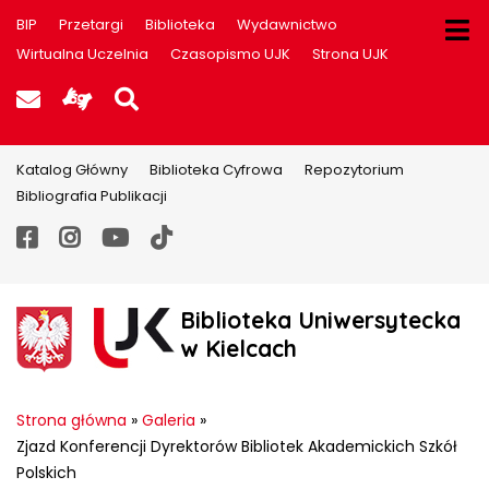
BIP
Przetargi
Biblioteka
Wydawnictwo
Wirtualna Uczelnia
Czasopismo UJK
Strona UJK
Poczta UJK
Informacje dla użytkowników P
Szukaj na stronie
Katalog Główny
Biblioteka Cyfrowa
Repozytorium
Bibliografia Publikacji
Facebook
Instagram
YouTube
TikTok
Biblioteka Uniwersytecka
w Kielcach
Strona główna
»
Galeria
»
Zjazd Konferencji Dyrektorów Bibliotek Akademickich Szkół
Polskich