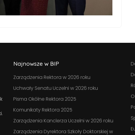
Najnowsze w BIP
D
D
Zarządzenia Rektora w 2026 roku
R
Uchwały Senatu Uczelni w 2026 roku
O
k
Pisma Okólne Rektora 2025
P
Komunikaty Rektora 2025
i.
S
Zarządzenia Kanclerza Uczelni w 2026 roku
E
Zarządzenia Dyrektora Szkoły Doktorskiej w