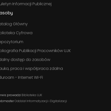
iuletyn Informacji Publicznej
asoby
atalog Główny
iblioteka Cyfrowa
epozytorium
ibliografia Publikacji Pracowników UJK
dalny dostęp do zasobów
auka, praca i współpraca zdalna
duroam - Internet Wi-Fi
rwis prowadzi
Biblioteka UJK
ebmaster
Oddział Informatyzacji i Digitalizacji