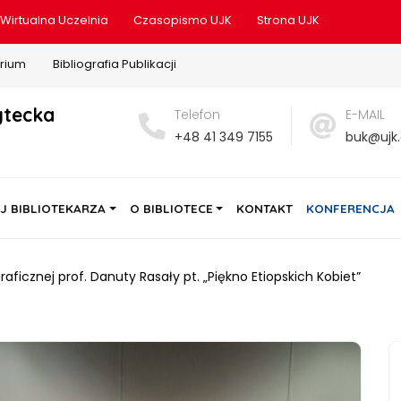
Wirtualna Uczelnia
Czasopismo UJK
Strona UJK
rium
Bibliografia Publikacji
ytecka
Telefon
E-MAIL
+48 41 349 7155
buk@ujk.
J BIBLIOTEKARZA
O BIBLIOTECE
KONTAKT
KONFERENCJA
ficznej prof. Danuty Rasały pt. „Piękno Etiopskich Kobiet”