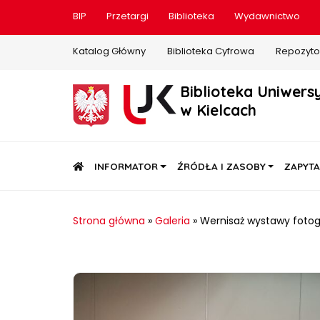
BIP
Przetargi
Biblioteka
Wydawnictwo
Katalog Główny
Biblioteka Cyfrowa
Repozyto
Biblioteka Uniwers
w Kielcach
STRONA GŁÓWNA
INFORMATOR
ŹRÓDŁA I ZASOBY
ZAPYTA
Strona główna
»
Galeria
»
Wernisaż wystawy fotogra