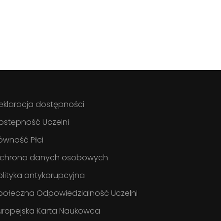
eklaracja dostępności
ostępność Uczelni
ówność Płci
chrona danych osobowych
olityka antykorupcyjna
połeczna Odpowiedzialność Uczelni
uropejska Karta Naukowca