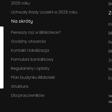
2025 roku
B
Uchwały Rady Uczelni w 2025 roku
Z
Na skróty
K
Pierwszy raz w Bibliotece?
B
Godziny otwarcia
R
Kontakt i lokalizacja
B
Formularz kontaktowy
Z
Regulaminy i opłaty
N
Plan budynku Biblioteki
E
Struktura
Dla pracowników
Se
W