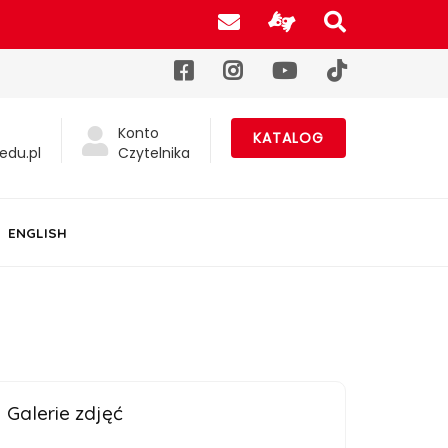
Poczta UJK
Informacje d
Szukaj na
Facebook
Instagram
YouTube
TikTok
Konto
KATALOG
edu.pl
Czytelnika
ENGLISH
Galerie zdjęć