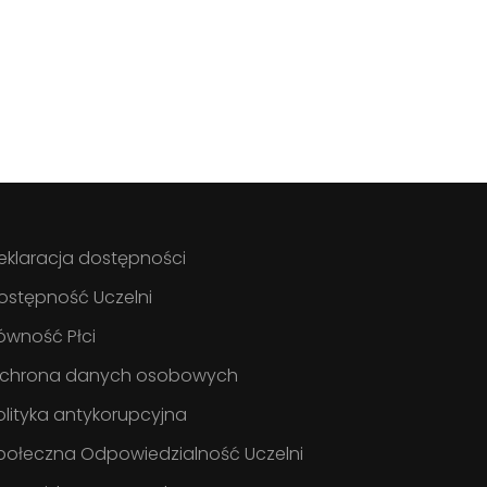
eklaracja dostępności
ostępność Uczelni
ówność Płci
chrona danych osobowych
olityka antykorupcyjna
połeczna Odpowiedzialność Uczelni