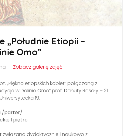
 „Południe Etiopii –
linie Omo”
lna
Zobacz galerię zdjęć
. „Piękno etiopskich kobiet” połączoną z
tradycje w Dolinie Omo” prof. Danuty Rasały –
21
 Uniwersytecka 19.
a /parter/
ka, I piętro
lat związana dydaktycznie i naukowo z