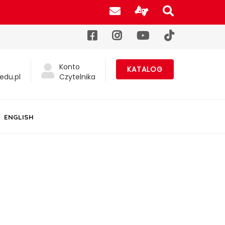
Poczta UJK
Informacje d
Szukaj na
Facebook
Instagram
YouTube
TikTok
Konto
KATALOG
edu.pl
Czytelnika
ENGLISH