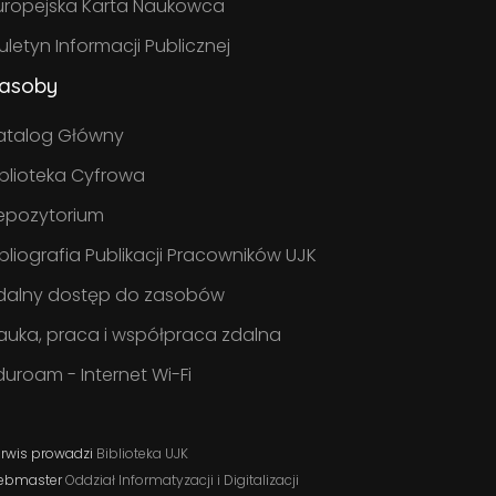
uropejska Karta Naukowca
iuletyn Informacji Publicznej
asoby
atalog Główny
iblioteka Cyfrowa
epozytorium
ibliografia Publikacji Pracowników UJK
dalny dostęp do zasobów
auka, praca i współpraca zdalna
duroam - Internet Wi-Fi
rwis prowadzi
Biblioteka UJK
ebmaster
Oddział Informatyzacji i Digitalizacji