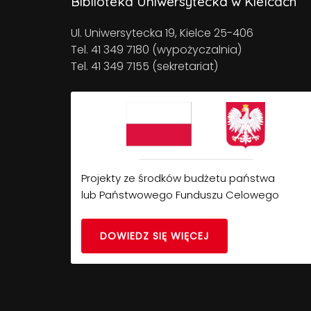
Biblioteka Uniwersytecka w Kielcach
Ul. Uniwersytecka 19, Kielce 25-406
Tel. 41 349 7180 (wypożyczalnia)
Tel. 41 349 7155 (sekretariat)
Projekty ze środków budżetu państwa
lub Państwowego Funduszu Celowego
DOWIEDZ SIĘ WIĘCEJ