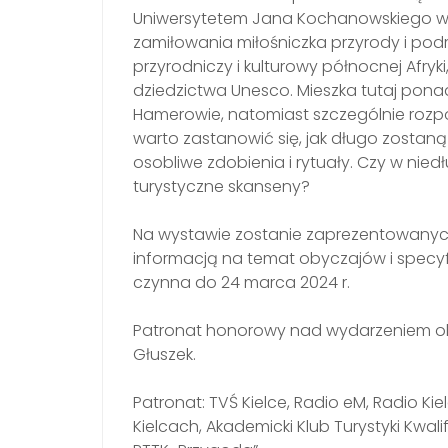
Uniwersytetem Jana Kochanowskiego w K
zamiłowania miłośniczka przyrody i podr
przyrodniczy i kulturowy północnej Afryki
dziedzictwa Unesco. Mieszka tutaj ponad 
Hamerowie, natomiast szczególnie rozpo
warto zastanowić się, jak długo zostaną
osobliwe zdobienia i rytuały. Czy w nied
turystyczne skanseny?
Na wystawie zostanie zaprezentowanych
informacją na temat obyczajów i specyf
czynna do 24 marca 2024 r.
Patronat honorowy nad wydarzeniem obją
Głuszek.
Patronat: TVŚ Kielce, Radio eM, Radio Kie
Kielcach, Akademicki Klub Turystyki Kwali