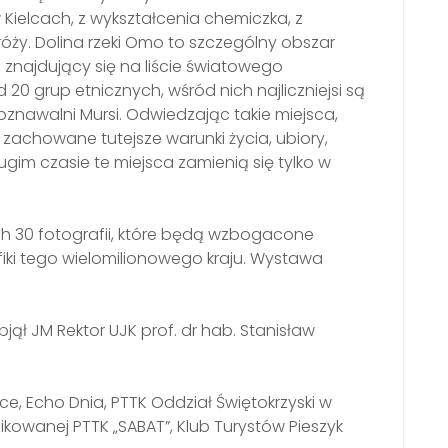
ielcach, z wykształcenia chemiczka, z
óży. Dolina rzeki Omo to szczególny obszar
, znajdujący się na liście światowego
20 grup etnicznych, wśród nich najliczniejsi są
znawalni Mursi. Odwiedzając takie miejsca,
 zachowane tutejsze warunki życia, ubiory,
ługim czasie te miejsca zamienią się tylko w
 30 fotografii, które będą wzbogacone
iki tego wielomilionowego kraju. Wystawa
ł JM Rektor UJK prof. dr hab. Stanisław
lce, Echo Dnia, PTTK Oddział Świętokrzyski w
fikowanej PTTK „SABAT”, Klub Turystów Pieszyk