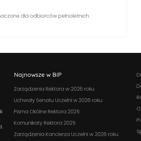
naczone dla odbiorców pełnoletnich.
Najnowsze w BIP
D
D
Zarządzenia Rektora w 2026 roku
R
Uchwały Senatu Uczelni w 2026 roku
O
k
Pisma Okólne Rektora 2025
P
Komunikaty Rektora 2025
i.
S
Zarządzenia Kanclerza Uczelni w 2026 roku