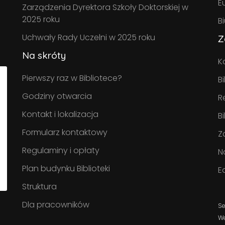
E
Zarządzenia Dyrektora Szkoły Doktorskiej w
2025 roku
B
Uchwały Rady Uczelni w 2025 roku
Z
Na skróty
K
Pierwszy raz w Bibliotece?
B
Godziny otwarcia
R
Kontakt i lokalizacja
B
Formularz kontaktowy
Z
Regulaminy i opłaty
N
Plan budynku Biblioteki
E
Struktura
Dla pracowników
Se
W