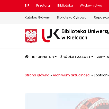
BIP
Przetargi
Biblioteka
Wydawnictwo
Katalog Główny
Biblioteka Cyfrowa
Repozyto
Biblioteka Uniwers
w Kielcach
STRONA GŁÓWNA
INFORMATOR
ŹRÓDŁA I ZASOBY
ZAPYTA
Strona główna
»
Archiwum aktualności
»
Spotkani