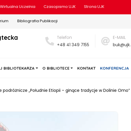
Wirtualna Uczelnia
Czasopismo UJK
Strona UJK
rium
Bibliografia Publikacji
ytecka
Telefon
E-MAIL
+48 41 349 7155
buk@ujk.
J BIBLIOTEKARZA
O BIBLIOTECE
KONTAKT
KONFERENCJA
e podróżnicze „Południe Etiopii – ginące tradycje w Dolinie Omo”