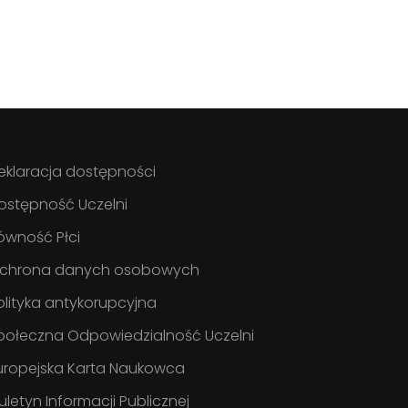
eklaracja dostępności
ostępność Uczelni
ówność Płci
chrona danych osobowych
olityka antykorupcyjna
połeczna Odpowiedzialność Uczelni
uropejska Karta Naukowca
iuletyn Informacji Publicznej