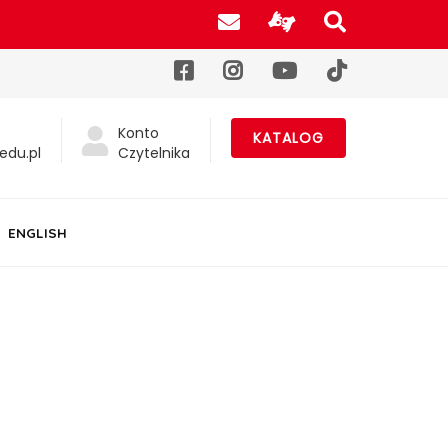
Poczta UJK
Informacje d
Szukaj na
Facebook
Instagram
YouTube
TikTok
Konto
KATALOG
edu.pl
Czytelnika
ENGLISH