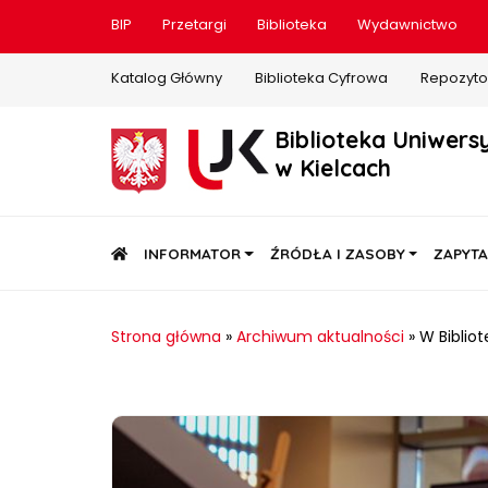
BIP
Przetargi
Biblioteka
Wydawnictwo
Katalog Główny
Biblioteka Cyfrowa
Repozyto
Biblioteka Uniwers
w Kielcach
STRONA GŁÓWNA
INFORMATOR
ŹRÓDŁA I ZASOBY
ZAPYTA
Strona główna
»
Archiwum aktualności
»
W Biblio