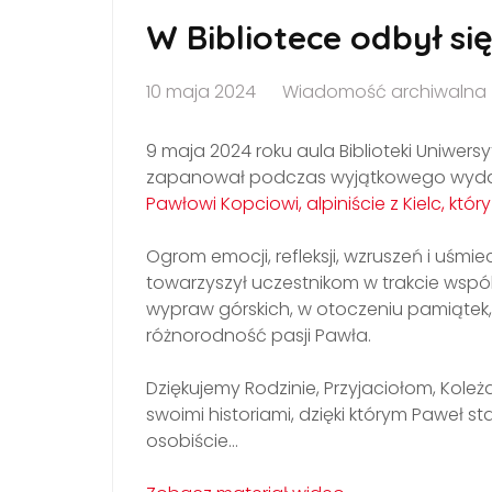
W Bibliotece odbył s
10 maja 2024
Wiadomość archiwalna
9 maja 2024 roku aula Biblioteki Uniwers
zapanował podczas wyjątkowego wyd
Pawłowi Kopciowi, alpiniście z Kielc, kt
Ogrom emocji, refleksji, wzruszeń i uśmi
towarzyszył uczestnikom w trakcie wsp
wypraw górskich, w otoczeniu pamiątek
różnorodność pasji Pawła.
Dziękujemy Rodzinie, Przyjaciołom, Kole
swoimi historiami, dzięki którym Paweł stał
osobiście…