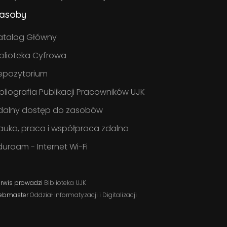
asoby
atalog Główny
iblioteka Cyfrowa
epozytorium
ibliografia Publikacji Pracowników UJK
dalny dostęp do zasobów
auka, praca i współpraca zdalna
duroam - Internet Wi-Fi
rwis prowadzi
Biblioteka UJK
ebmaster
Oddział Informatyzacji i Digitalizacji