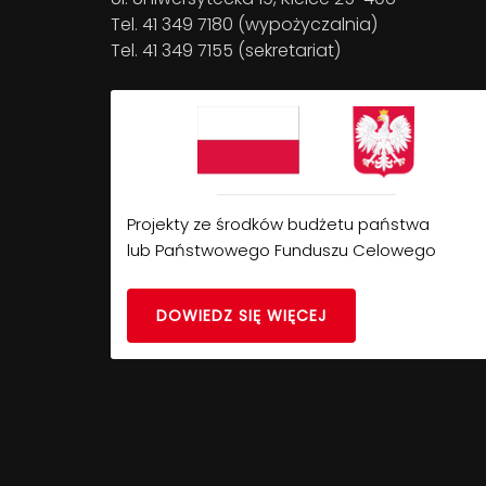
Tel. 41 349 7180 (wypożyczalnia)
Tel. 41 349 7155 (sekretariat)
Projekty ze środków budżetu państwa
lub Państwowego Funduszu Celowego
DOWIEDZ SIĘ WIĘCEJ