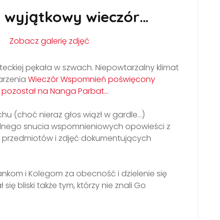
ię wyjątkowy wieczór…
Zobacz galerię zdjęć
yteckiej pękała w szwach. Niepowtarzalny klimat
arzenia
Wieczór Wspomnień poświęcony
óry pozostał na Nanga Parbat…
echu (choć nieraz głos wiązł w gardle…)
ólnego snucia wspomnieniowych opowieści z
, przedmiotów i zdjęć dokumentujących
żankom i Kolegom za obecność i dzielenie się
 się bliski także tym, którzy nie znali Go