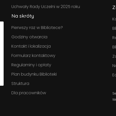
Uchwały Rady Uczelni w 2025 roku
Z
Na skróty
K
Pierwszy raz w Bibliotece?
B
Godziny otwarcia
R
Kontakt i lokalizacja
B
Formularz kontaktowy
Z
Regulaminy i opłaty
N
Plan budynku Biblioteki
E
Struktura
Dla pracowników
Se
W