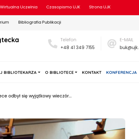
Wirtualna Uczelnia
Czasopismo UJK
Strona UJK
rium
Bibliografia Publikacji
ytecka
Telefon
E-MAIL
+48 41 349 7155
buk@ujk.
J BIBLIOTEKARZA
O BIBLIOTECE
KONTAKT
KONFERENCJA
tece odbył się wyjątkowy wieczór…