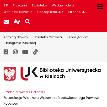
BIP
Przetargi
Biblioteka
Wydawnictwo
Wirtualna Uczelnia
Czasopismo UJK
Strona UJK
Poczta UJK
Informacje dla użytkowników P
Szukaj na stronie
Katalog Główny
Biblioteka Cyfrowa
Repozytorium
Bibliografia Publikacji
Facebook
Instagram
YouTube
TikTok
Biblioteka Uniwersytecka
w Kielcach
Strona główna
»
Galeria
»
Fotorelacja Wieczoru Wspomnień poświęconego Pawłowi
Kopciowi