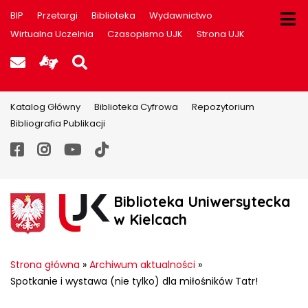
BIP
Przetargi
Biblioteka
Wydawnictwo
Wirtualna Uczelnia
Czasopismo UJK
Strona UJK
Poczta UJK
Informacje dla użytkowników P
Szukaj na stronie
Katalog Główny
Biblioteka Cyfrowa
Repozytorium
Bibliografia Publikacji
Facebook
Instagram
YouTube
TikTok
Biblioteka Uniwersytecka
w Kielcach
Strona główna
»
Archiwum aktualności
»
Spotkanie i wystawa (nie tylko) dla miłośników Tatr!