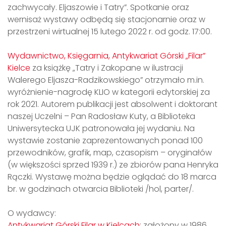
zachwycały. Eljaszowie i Tatry”. Spotkanie oraz
wernisaż wystawy odbędą się stacjonarnie oraz w
przestrzeni wirtualnej 15 lutego 2022 r. od godz. 17:00.
Wydawnictwo, Księgarnia, Antykwariat Górski „Filar”
Kielce
za książkę „Tatry i Zakopane w ilustracji
Walerego Eljasza-Radzikowskiego” otrzymało m.in.
wyróżnienie-nagrodę KLIO w kategorii edytorskiej za
rok 2021. Autorem publikacji jest absolwent i doktorant
naszej Uczelni – Pan Radosław Kuty, a Biblioteka
Uniwersytecka UJK patronowała jej wydaniu. Na
wystawie zostanie zaprezentowanych ponad 100
przewodników, grafik, map, czasopism – oryginałów
(w większości sprzed 1939 r.) ze zbiorów pana Henryka
Rączki. Wystawę można będzie oglądać do 18 marca
br. w godzinach otwarcia Biblioteki /hol, parter/.
O wydawcy:
Antykwariat Górski Filar w Kielcach
: założony w 1986