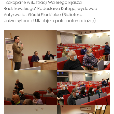
i Zakopane w ilustracji Walerego Eljasza–
Radzikowskiego” Radosława Kutego, wydawca
Antykwariat Górski Filar Kielce (Biblioteka
Uniwersytecka UJK objęła patronatem książkę).