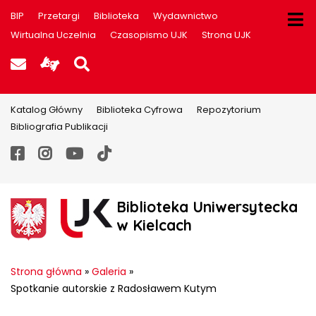
BIP
Przetargi
Biblioteka
Wydawnictwo
Wirtualna Uczelnia
Czasopismo UJK
Strona UJK
Poczta UJK
Informacje dla użytkowników P
Szukaj na stronie
Katalog Główny
Biblioteka Cyfrowa
Repozytorium
Bibliografia Publikacji
Facebook
Instagram
YouTube
TikTok
Biblioteka Uniwersytecka
w Kielcach
Strona główna
»
Galeria
»
Spotkanie autorskie z Radosławem Kutym