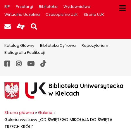
BIP
Przetargi
Biblioteka
Wydawnictwo
Wirtualna Uczelnia
Czasopismo UJK
Strona UJK
Poczta UJK
Informacje dla użytkowników P
Szukaj na stronie
Katalog Główny
Biblioteka Cyfrowa
Repozytorium
Bibliografia Publikacji
Facebook
Instagram
YouTube
TikTok
Biblioteka Uniwersytecka
w Kielcach
Strona główna
»
Galeria
»
Galeria wystawy „OD ŚWIĘTEGO MIKOŁAJA DO ŚWIĘTA
TRZECH KRÓLI”