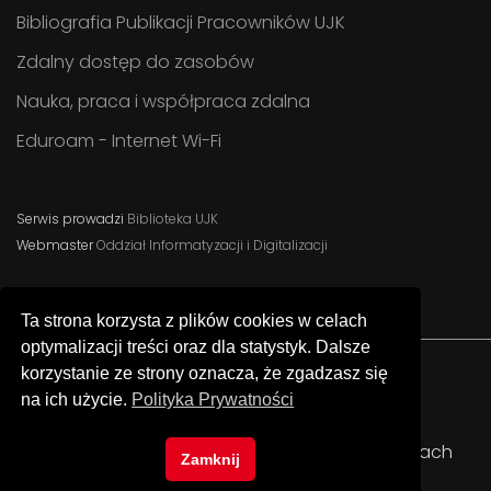
Bibliografia Publikacji Pracowników UJK
Zdalny dostęp do zasobów
Nauka, praca i współpraca zdalna
Eduroam - Internet Wi-Fi
Serwis prowadzi
Biblioteka UJK
Webmaster
Oddział Informatyzacji i Digitalizacji
Ta strona korzysta z plików cookies w celach
optymalizacji treści oraz dla statystyk. Dalsze
korzystanie ze strony oznacza, że zgadzasz się
na ich użycie.
Polityka Prywatności
Facebook
Instagram
YouTube
© Uniwersytet Jana Kochanowskiego w Kielcach
Zamknij
Biblioteka Uniwersytecka