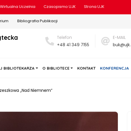
Wirtualna Uczelnia
Czasopismo UJK
Strona UJK
rium
Bibliografia Publikacji
ytecka
Telefon
E-MAIL
+48 41 349 7155
buk@ujk.
J BIBLIOTEKARZA
O BIBLIOTECE
KONTAKT
KONFERENCJA
Orzeszkowa „Nad Niemnem”