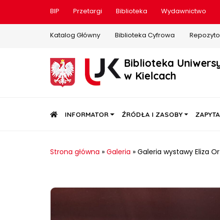
BIP
Przetargi
Biblioteka
Wydawnictwo
Katalog Główny
Biblioteka Cyfrowa
Repozyto
Biblioteka Uniwers
w Kielcach
STRONA GŁÓWNA
INFORMATOR
ŹRÓDŁA I ZASOBY
ZAPYTA
Strona główna
»
Galeria
»
Galeria wystawy Eliza 