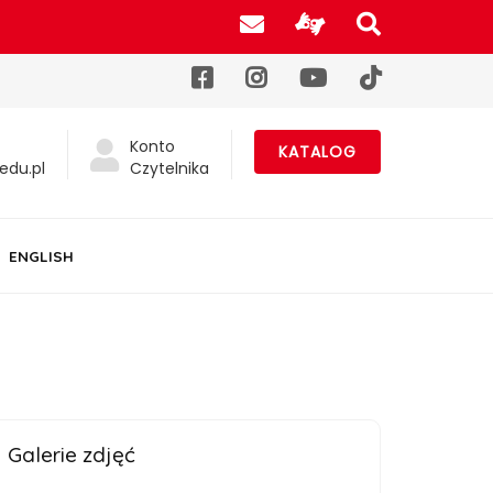
Poczta UJK
Informacje d
Szukaj na
Facebook
Instagram
YouTube
TikTok
Konto
KATALOG
edu.pl
Czytelnika
ENGLISH
Galerie zdjęć