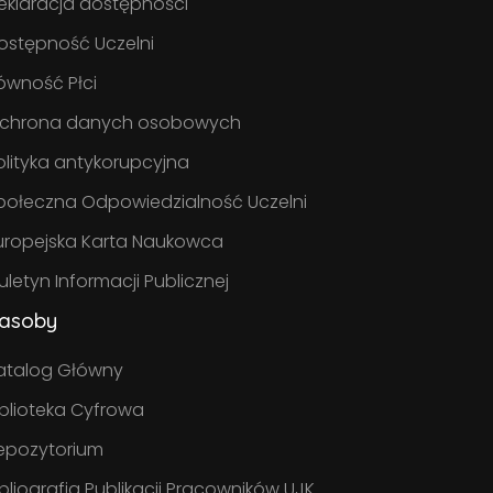
eklaracja dostępności
ostępność Uczelni
ówność Płci
chrona danych osobowych
olityka antykorupcyjna
połeczna Odpowiedzialność Uczelni
uropejska Karta Naukowca
iuletyn Informacji Publicznej
asoby
atalog Główny
iblioteka Cyfrowa
epozytorium
ibliografia Publikacji Pracowników UJK