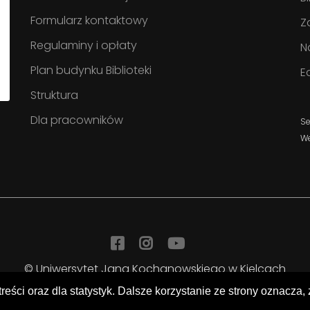
Formularz kontaktowy
Z
Regulaminy i opłaty
N
Plan budynku Biblioteki
E
Struktura
Dla pracowników
Se
W
Facebook
Instagram
YouTube
© Uniwersytet Jana Kochanowskiego w Kielcach
Biblioteka Uniwersytecka
treści oraz dla statystyk. Dalsze korzystanie ze strony oznacza,