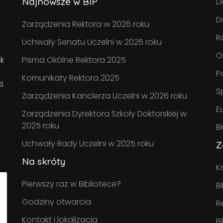
Najnowsze w BIP
D
D
Zarządzenia Rektora w 2026 roku
R
Uchwały Senatu Uczelni w 2026 roku
O
k
Pisma Okólne Rektora 2025
P
Komunikaty Rektora 2025
i.
S
Zarządzenia Kanclerza Uczelni w 2026 roku
E
Zarządzenia Dyrektora Szkoły Doktorskiej w
2025 roku
B
Uchwały Rady Uczelni w 2025 roku
Z
Na skróty
K
Pierwszy raz w Bibliotece?
B
Godziny otwarcia
R
Kontakt i lokalizacja
B