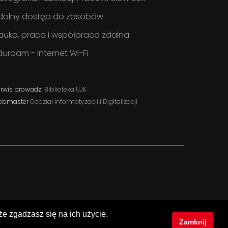
dalny dostęp do zasobów
auka, praca i współpraca zdalna
duroam - Internet Wi-Fi
rwis prowadzi
Biblioteka UJK
ebmaster
Oddział Informatyzacji i Digitalizacji
 że zgadzasz się na ich użycie.
Zamknij