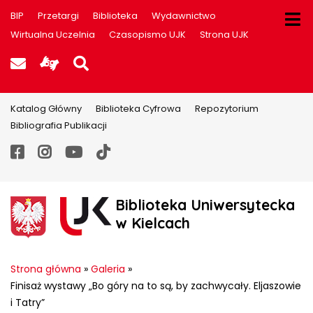
BIP
Przetargi
Biblioteka
Wydawnictwo
Wirtualna Uczelnia
Czasopismo UJK
Strona UJK
Poczta UJK
Informacje dla użytkowników P
Szukaj na stronie
Katalog Główny
Biblioteka Cyfrowa
Repozytorium
Bibliografia Publikacji
Facebook
Instagram
YouTube
TikTok
Biblioteka Uniwersytecka
w Kielcach
Strona główna
»
Galeria
»
Finisaż wystawy „Bo góry na to są, by zachwycały. Eljaszowie
i Tatry”