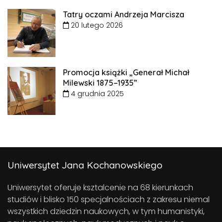
Tatry oczami Andrzeja Marcisza
20 lutego 2026
Promocja książki „Generał Michał
Milewski 1875–1935”
4 grudnia 2025
Uniwersytet Jana Kochanowskiego
Uniwersytet oferuje ksztalcenie na 68 kierunkach
studiów i blisko 150 specjalnościach z zakresu niemal
wszystkich dziedzin naukowych, w tym humanistyki,