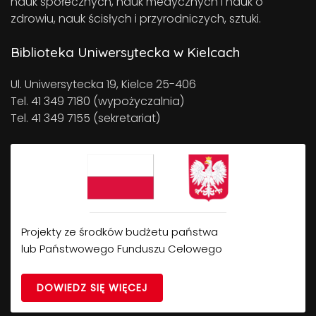
nauk społecznych, nauk medycznych i nauk o
zdrowiu, nauk ścisłych i przyrodniczych, sztuki.
Biblioteka Uniwersytecka w Kielcach
Ul. Uniwersytecka 19, Kielce 25-406
Tel. 41 349 7180 (wypożyczalnia)
Tel. 41 349 7155 (sekretariat)
Projekty ze środków budżetu państwa
lub Państwowego Funduszu Celowego
DOWIEDZ SIĘ WIĘCEJ