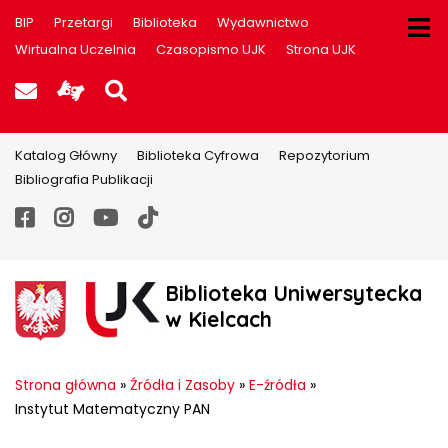
BIP
Przetargi
Biblioteka
Wydawnictwo
Wirtualna Uczelnia
Czasopismo UJK
Strona UJK
Poczta UJK
Informacje dla użytkowników P
Szukaj na stronie
Katalog Główny
Biblioteka Cyfrowa
Repozytorium
Bibliografia Publikacji
Facebook
Instagram
YouTube
TikTok
Biblioteka Uniwersytecka
w Kielcach
Strona główna
»
Źródła i Zasoby
»
E-źródła
»
Instytut Matematyczny PAN