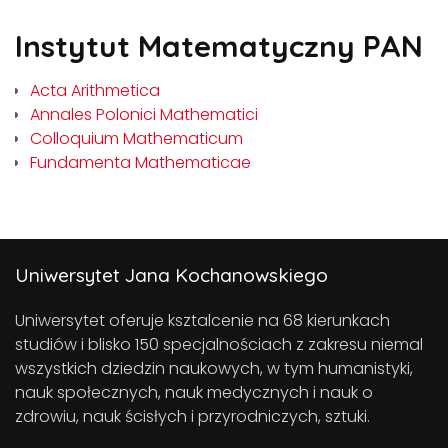
Instytut Matematyczny PAN
Acta Arithmetica
Annales Polonici Mathematici
Colloquium Mathematicum
Fundamenta Mathematicae
Uniwersytet Jana Kochanowskiego
Uniwersytet oferuje ksztalcenie na 68 kierunkach
studiów i blisko 150 specjalnościach z zakresu niemal
wszystkich dziedzin naukowych, w tym humanistyki,
nauk społecznych, nauk medycznych i nauk o
zdrowiu, nauk ścisłych i przyrodniczych, sztuki.