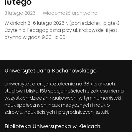
lutego
3 lutego 2026
Wiadomość archiwalna
W dniach 2–6 lutego 2026 r. (poniedziałek–piątek)
Czytelnia Pedagogiczna przy ul. Krakowskiej 11 jest
czynna w godz. 9:00–15:00.
Uniwersytet Jana Kochanowskiego
Uniwersytet oferuje ksztalcenie na 68 kierunkach
studiów i blisko 150 specjalnościach z zakresu niemal
wszystkich dziedzin naukowych, w tym humanistyki,
nauk społecznych, nauk medycznych i nauk o
zdrowiu, nauk ścisłych i przyrodniczych, sztuki.
Biblioteka Uniwersytecka w Kielcach