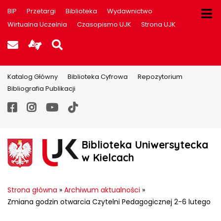
BIP
Przetargi
Biblioteka
Wydawnictwo
Wirtualna Uczelnia
Czasopismo UJK
Strona UJK
Poczta UJK
Informacje dla użytkowników P
Szukaj na stronie
Katalog Główny
Biblioteka Cyfrowa
Repozytorium
Bibliografia Publikacji
Facebook
Instagram
YouTube
TikTok
Biblioteka Uniwersytecka
w Kielcach
Strona główna
»
Archiwum aktualności
»
Zmiana godzin otwarcia Czytelni Pedagogicznej 2-6 lutego