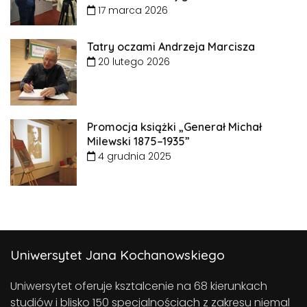
17 marca 2026
Tatry oczami Andrzeja Marcisza
20 lutego 2026
Promocja książki „Generał Michał
Milewski 1875–1935”
4 grudnia 2025
Uniwersytet Jana Kochanowskiego
Uniwersytet oferuje ksztalcenie na 68 kierunkach
studiów i blisko 150 specjalnościach z zakresu niemal