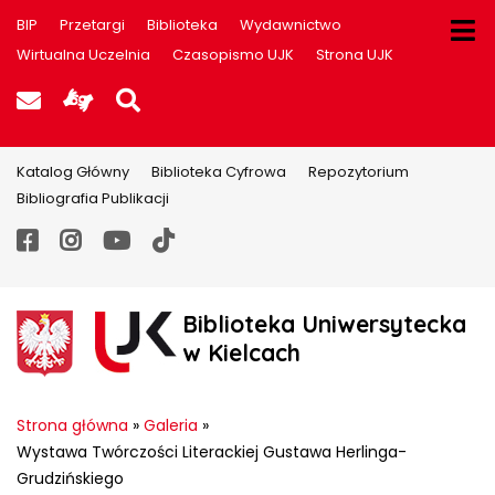
BIP
Przetargi
Biblioteka
Wydawnictwo
Wirtualna Uczelnia
Czasopismo UJK
Strona UJK
Poczta UJK
Informacje dla użytkowników P
Szukaj na stronie
Katalog Główny
Biblioteka Cyfrowa
Repozytorium
Bibliografia Publikacji
Facebook
Instagram
YouTube
TikTok
Biblioteka Uniwersytecka
w Kielcach
Strona główna
»
Galeria
»
Wystawa Twórczości Literackiej Gustawa Herlinga-
Grudzińskiego