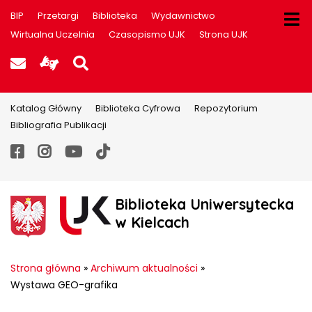
BIP
Przetargi
Biblioteka
Wydawnictwo
Wirtualna Uczelnia
Czasopismo UJK
Strona UJK
Poczta UJK
Informacje dla użytkowników P
Szukaj na stronie
Katalog Główny
Biblioteka Cyfrowa
Repozytorium
Bibliografia Publikacji
Facebook
Instagram
YouTube
TikTok
Biblioteka Uniwersytecka
w Kielcach
Strona główna
»
Archiwum aktualności
»
Wystawa GEO-grafika