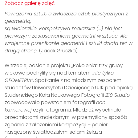
Zobacz galerię zdjęć
Powiązania sztuk, a zwłaszcza sztuk plastycznych z
geometrią,
są wielorakie. Perspektywa malarska (…) nie jest
pierwszym zastosowaniem geometrii w sztuce. Ale
wzajemne przenikanie geometrii i sztuki działa też w
drugą stronę
. (Jacek Gruszka)
W trzeciej odsłonie projektu „Pokolenia” trzy grupy
wiekowe pochyliły się nad tematem „
nie tylko
GEOMETRIA”
. Spotkanie z najmłodszym zespołem
studentów Uniwersytetu Dziecięcego UJK pod opieką
Studenckiego Koła Naukowego Fotografii
210 Studio
zaowocowało powstaniem fotografii
non
kamerowej
czyli fotogramu. Młodzież wypełniała
przedmiotami znalezionymi w przemyślany sposób –
zgodnie z założeniami kompozycji – papier
nasączony światłoczułymi solami żelaza