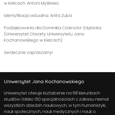
w Kielcach: Antoni Myśliwiec
Identyfikacja wizualna: Anita Zuba
Podziękowania dla Dominika Czarnota-Zdybicka
(Uniwersytet Otwarty Uniwersytetu Jana
Kochanowskiego w Kielcach)
Serdecznie zapraszamy!
Uniwersytet Jana Kochanowskiego
Uniwersytet oferuje ksztalcenie na 68 kierunkach
studiów i blisko 150 specjalnościach z zakresu niemal
wszystkich dziedzin naukowych, w tym humanistyki,
nauk społecznych, nauk medycznych i nauk o