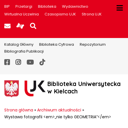
BIP
Przetargi
Biblioteka
Wydawnictwo
Wirtualna Uczelnia
Czasopismo UJK
Strona UJK
Poczta UJK
Informacje dla użytkowników P
Szukaj na stronie
Katalog Główny
Biblioteka Cyfrowa
Repozytorium
Bibliografia Publikacji
Facebook
Instagram
YouTube
TikTok
Biblioteka Uniwersytecka
w Kielcach
Strona główna
»
Archiwum aktualności
»
Wystawa fotografii <em>„nie tylko GEOMETRIA”</em>