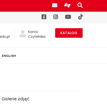
Poczta UJK
Informacje d
Szukaj na
Facebook
Instagram
YouTube
TikTok
Konto
KATALOG
edu.pl
Czytelnika
ENGLISH
Galerie zdjęć