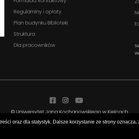
Formularz kontaktowy
Z
Regulaminy i opłaty
N
Plan budynku Biblioteki
E
Struktura
Dla pracowników
Se
W
Facebook
Instagram
YouTube
© Uniwersytet Jana Kochanowskiego w Kielcach
Biblioteka Uniwersytecka
treści oraz dla statystyk. Dalsze korzystanie ze strony oznacza,