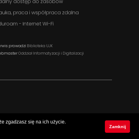
dalny dostęp do zasobów
auka, praca i współpraca zdalna
duroam - Internet Wi-Fi
rwis prowadzi
Biblioteka UJK
ebmaster
Oddział Informatyzacji i Digitalizacji
 że zgadzasz się na ich użycie.
Zamknij