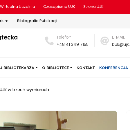
Wirtualna Uczelnia
Czasopismo UJK
Strona UJK
rium
Bibliografia Publikacji
ytecka
Telefon
E-MAIL
+48 41 349 7155
buk@ujk.
J BIBLIOTEKARZA
O BIBLIOTECE
KONTAKT
KONFERENCJA
UJK w trzech wymiarach