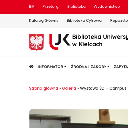
BIP
Przetargi
Biblioteka
Wydawnictwo
Katalog Główny
Biblioteka Cyfrowa
Repozyto
Biblioteka Uniwers
w Kielcach
STRONA GŁÓWNA
INFORMATOR
ŹRÓDŁA I ZASOBY
ZAPYTA
Strona główna
»
Galeria
»
Wystawa 3D – Campus 