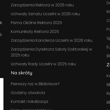
D
Zarządzenia Rektora w 2026 roku
R
Uchwały Senatu Uczelni w 2026 roku
O
k
Pisma Okólne Rektora 2025
P
Komunikaty Rektora 2025
i.
S
Zarządzenia Kanclerza Uczelni w 2026 roku
E
Zarządzenia Dyrektora Szkoły Doktorskiej w
2025 roku
B
Uchwały Rady Uczelni w 2025 roku
Z
Na skróty
K
Pierwszy raz w Bibliotece?
B
Godziny otwarcia
R
Kontakt i lokalizacja
B