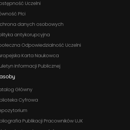
ostępność Uczelni
ówność Płci
chrona danych osobowych
olityka antykorupcyjna
połeczna Odpowiedzialność Uczelni
uropejska Karta Naukowca
iuletyn Informacji Publicznej
asoby
atalog Główny
iblioteka Cyfrowa
epozytorium
ibliografia Publikacji Pracowników UJK