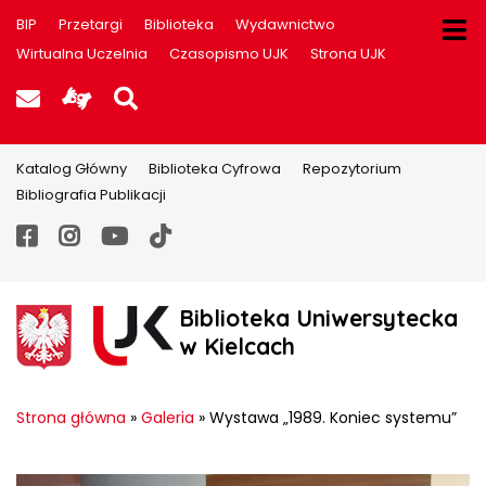
BIP
Przetargi
Biblioteka
Wydawnictwo
Wirtualna Uczelnia
Czasopismo UJK
Strona UJK
Poczta UJK
Informacje dla użytkowników P
Szukaj na stronie
Katalog Główny
Biblioteka Cyfrowa
Repozytorium
Bibliografia Publikacji
Facebook
Instagram
YouTube
TikTok
Biblioteka Uniwersytecka
w Kielcach
Strona główna
»
Galeria
»
Wystawa „1989. Koniec systemu”