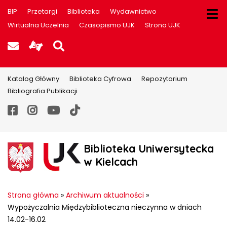
BIP
Przetargi
Biblioteka
Wydawnictwo
Wirtualna Uczelnia
Czasopismo UJK
Strona UJK
Poczta UJK
Informacje dla użytkowników P
Szukaj na stronie
Katalog Główny
Biblioteka Cyfrowa
Repozytorium
Bibliografia Publikacji
Facebook
Instagram
YouTube
TikTok
Biblioteka Uniwersytecka
w Kielcach
Strona główna
»
Archiwum aktualności
»
Wypożyczalnia Międzybiblioteczna nieczynna w dniach
14.02-16.02