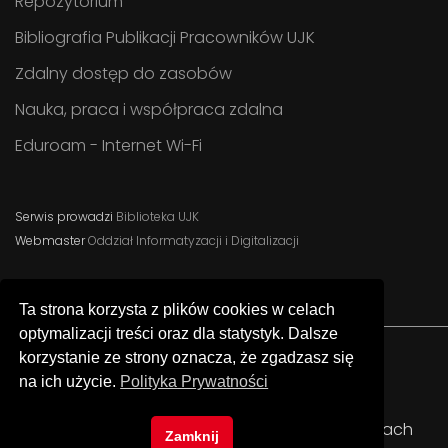
Repozytorium
Bibliografia Publikacji Pracowników UJK
Zdalny dostęp do zasobów
Nauka, praca i współpraca zdalna
Eduroam - Internet Wi-Fi
Serwis prowadzi
Biblioteka UJK
Webmaster
Oddział Informatyzacji i Digitalizacji
Ta strona korzysta z plików cookies w celach
optymalizacji treści oraz dla statystyk. Dalsze
korzystanie ze strony oznacza, że zgadzasz się
na ich użycie.
Polityka Prywatności
Facebook
Instagram
YouTube
© Uniwersytet Jana Kochanowskiego w Kielcach
Zamknij