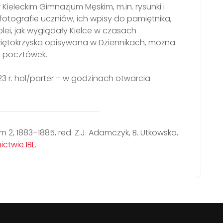
ieleckim Gimnazjum Męskim, m.in. rysunki i
fotografie uczniów, ich wpisy do pamiętnika,
olei, jak wyglądały Kielce w czasach
więtokrzyska opisywana w Dziennikach, można
ę pocztówek.
 r. hol/parter – w godzinach otwarcia
om 2, 1883–1885, red. Z.J. Adamczyk, B. Utkowska,
twie IBL
.