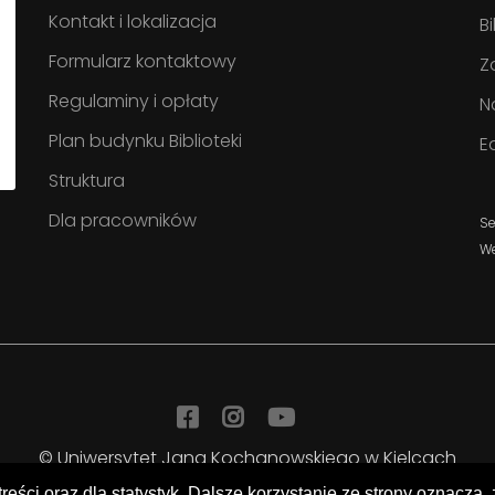
Kontakt i lokalizacja
B
Formularz kontaktowy
Z
Regulaminy i opłaty
N
Plan budynku Biblioteki
E
Struktura
Dla pracowników
Se
W
Facebook
Instagram
YouTube
© Uniwersytet Jana Kochanowskiego w Kielcach
Biblioteka Uniwersytecka
treści oraz dla statystyk. Dalsze korzystanie ze strony oznacza,