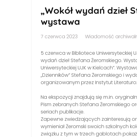
„Wokół wydań dzieł S
wystawa
7 czerwca 2023
Wiadomość archiwal
5 czerwca w Bibliotece Uniwersyteckiej 
wydań dzieł Stefana Żeromskiego. Wysta
Uniwersyteckiej UJK w Kielcach”. Wysta
„Dzienników” Stefana Żeromskiego i wyd
organizowanym przez Instytut Literatur
Na ekspozycji znajdują się m.in. orygin
Pism zebranych Stefana Żeromskiego 
seriach publikacje.
Zapewne zwiedzających zainteresują oryg
wymieniał Żeromski swoich szkolnych k
związku z tym w trzech gablotach pokaż