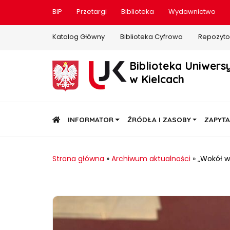
BIP
Przetargi
Biblioteka
Wydawnictwo
Katalog Główny
Biblioteka Cyfrowa
Repozyto
Biblioteka Uniwers
w Kielcach
STRONA GŁÓWNA
INFORMATOR
ŹRÓDŁA I ZASOBY
ZAPYTA
Strona główna
»
Archiwum aktualności
»
„Wokół w