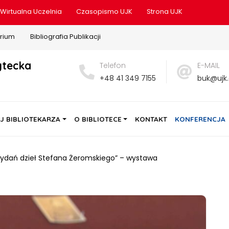
Wirtualna Uczelnia
Czasopismo UJK
Strona UJK
rium
Bibliografia Publikacji
ytecka
Telefon
E-MAIL
+48 41 349 7155
buk@ujk.
J BIBLIOTEKARZA
O BIBLIOTECE
KONTAKT
KONFERENCJA
ydań dzieł Stefana Żeromskiego” – wystawa