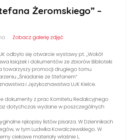
tefana Żeromskiego” –
na
Zobacz galerię zdjęć
UJK odbyło się otwarcie wystawy pt. „Wokół
wa książek i dokumentów ze zbiorów Biblioteki
wa towarzyszy promocji drugiego tomu
arzeniu „Śniadanie ze Stefanem”
oznawstwa i Językoznawstwa UJK Kielce.
alne dokumenty z prac Komitetu Redakcyjnego
oraz dotychczas wydane w poszczególnych
inalne rękopisy listów pisarza. W Dziennikach
olegów, w tym Ludwika Kowalczewskiego. W
emy ciekawe materiały właśnie L.