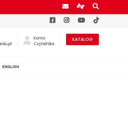
Poczta UJK
Informacje d
Szukaj na
Facebook
Instagram
YouTube
TikTok
Konto
KATALOG
edu.pl
Czytelnika
ENGLISH