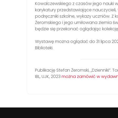
Kowalczewskiego z czasów jego nauki w K
karykatury przedstawiające nauczycieli, 
podręczniki szkolne, wykazy uczniów. Z k
Żeromskiego i jego umiłowana ziemia ś
będzie się przekonać oglądając kolekcj
Wystawę można oglądać do 31 lipca 2023
Biblioteki.
Publikację Stefan Żeromski, „Dzienniki”. T
IBL, UJK, 2023
można zamówić w wydawnic