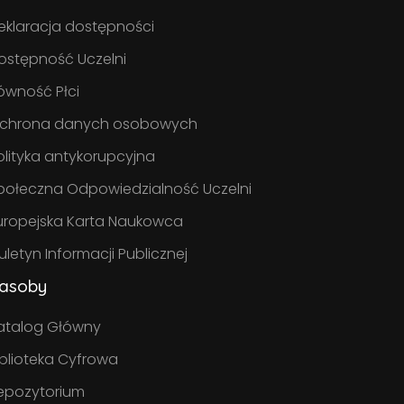
eklaracja dostępności
ostępność Uczelni
ówność Płci
chrona danych osobowych
olityka antykorupcyjna
połeczna Odpowiedzialność Uczelni
uropejska Karta Naukowca
iuletyn Informacji Publicznej
asoby
atalog Główny
iblioteka Cyfrowa
epozytorium