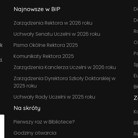
Najnowsze w BIP
D
D
Zarządzenia Rektora w 2026 roku
R
Uchwały Senatu Uczelni w 2026 roku
O
k
Pisma Okólne Rektora 2025
P
Komunikaty Rektora 2025
i.
S
Zarządzenia Kanclerza Uczelni w 2026 roku
E
Zarządzenia Dyrektora Szkoły Doktorskiej w
2025 roku
B
Uchwały Rady Uczelni w 2025 roku
Z
Na skróty
K
Pierwszy raz w Bibliotece?
B
Godziny otwarcia
R