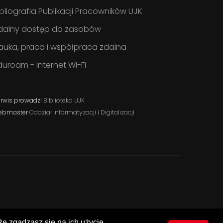
ibliografia Publikacji Pracowników UJK
dalny dostęp do zasobów
auka, praca i współpraca zdalna
duroam - Internet Wi-Fi
rwis prowadzi
Biblioteka UJK
ebmaster
Oddział Informatyzacji i Digitalizacji
 że zgadzasz się na ich użycie.