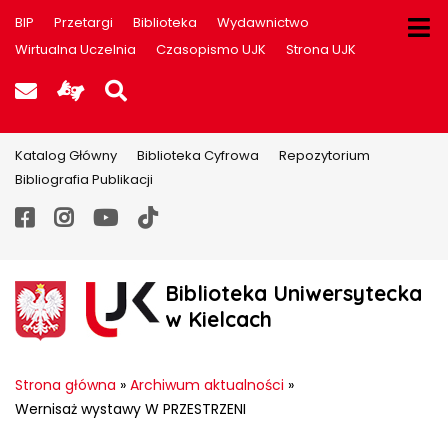
BIP
Przetargi
Biblioteka
Wydawnictwo
Wirtualna Uczelnia
Czasopismo UJK
Strona UJK
Poczta UJK
Informacje dla użytkowników P
Szukaj na stronie
Katalog Główny
Biblioteka Cyfrowa
Repozytorium
Bibliografia Publikacji
Facebook
Instagram
YouTube
TikTok
Biblioteka Uniwersytecka
w Kielcach
Strona główna
»
Archiwum aktualności
»
Wernisaż wystawy W PRZESTRZENI