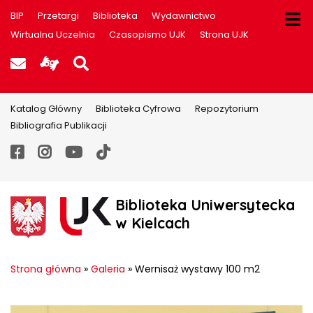
BIP
Przetargi
Biblioteka
Wydawnictwo
Wirtualna Uczelnia
Czasopismo UJK
Strona UJK
Poczta UJK
Informacje dla użytkowników P
Szukaj na stronie
Katalog Główny
Biblioteka Cyfrowa
Repozytorium
Bibliografia Publikacji
Facebook
Instagram
YouTube
TikTok
Biblioteka Uniwersytecka
w Kielcach
Strona główna
»
Galeria
»
Wernisaż wystawy 100 m2