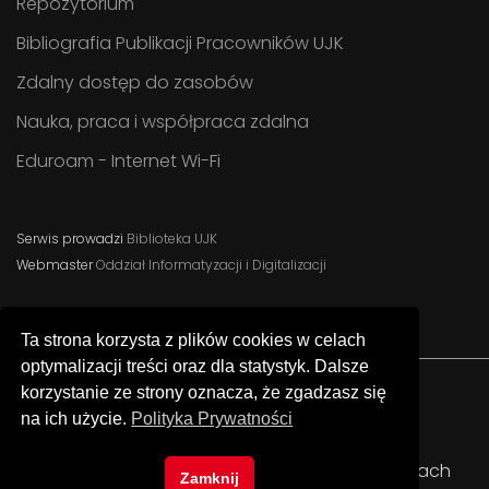
Repozytorium
Bibliografia Publikacji Pracowników UJK
Zdalny dostęp do zasobów
Nauka, praca i współpraca zdalna
Eduroam - Internet Wi-Fi
Serwis prowadzi
Biblioteka UJK
Webmaster
Oddział Informatyzacji i Digitalizacji
Ta strona korzysta z plików cookies w celach
optymalizacji treści oraz dla statystyk. Dalsze
korzystanie ze strony oznacza, że zgadzasz się
na ich użycie.
Polityka Prywatności
Facebook
Instagram
YouTube
© Uniwersytet Jana Kochanowskiego w Kielcach
Zamknij