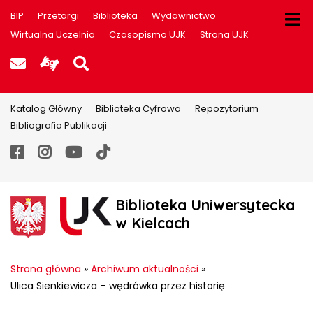
BIP
Przetargi
Biblioteka
Wydawnictwo
Wirtualna Uczelnia
Czasopismo UJK
Strona UJK
Poczta UJK
Informacje dla użytkowników P
Szukaj na stronie
Katalog Główny
Biblioteka Cyfrowa
Repozytorium
Bibliografia Publikacji
Facebook
Instagram
YouTube
TikTok
Biblioteka Uniwersytecka
w Kielcach
Strona główna
»
Archiwum aktualności
»
Ulica Sienkiewicza – wędrówka przez historię