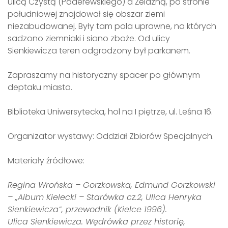
ulicą Czystą (Paderewskiego) a Żelazną, po stronie
południowej znajdował się obszar ziemi
niezabudowanej. Były tam pola uprawne, na których
sadzono ziemniaki i siano zboże. Od ulicy
Sienkiewicza teren odgrodzony był parkanem.
Zapraszamy na historyczny spacer po głównym
deptaku miasta.
Biblioteka Uniwersytecka, hol na I piętrze, ul. Leśna 16.
Organizator wystawy: Oddział Zbiorów Specjalnych.
Materiały źródłowe:
Regina Wrońska – Gorzkowska, Edmund Gorzkowski
– „Album Kielecki – Starówka cz.2, Ulica Henryka
Sienkiewicza”, przewodnik (Kielce 1996).
Ulica Sienkiewicza. Wędrówka przez historię,