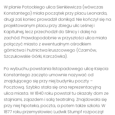
W planie Potockiego ulica Sienkiewicza (wówczas
Konstantego) miała początek przy placu Leonarda,
drugi zaś koniec prowadził donikąd. Nie kończył się na
projektowanym placu przy zbiegu ulic Leśnej i
Kapitulnej, lecz przechodził do Silnicy i dalej na
zachód. Prawdopodobnie w przyszłości ulica miała
połączyć miasto z ewentualnym ośrodkiem
górnictwa i hutnictwa kruszcowego (Czarnów,
Szczukowskie Górki, Karczówka).
Po wybuchu powstania listopadowego ulicę Księcia
Konstantego zaczęto umownie nazywać od
znajdującego się przy niej budynku poczty –
Pocztową. Szybko stała się ona reprezentacyjną
ulica miasta. W 1840 roku powstał tu okazały dom ze
stajniami, zajazdem i salą teatralną. Znajdowała się
przy niej hipoteka, poczta, a potem także szkoła. W
1877 roku przemysłowiec Ludwik Stumpf rozpoczął