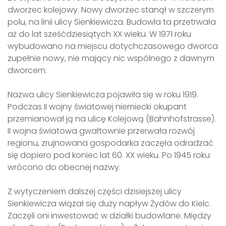
dworzec kolejowy. Nowy dworzec stanął w szczerym
polu, na linii ulicy Sienkiewicza. Budowla ta przetrwała
aż do lat sześćdziesiątych XX wieku. W 1971 roku
wybudowano na miejscu dotychczasowego dworca
zupełnie nowy, nie mający nic wspólnego z dawnym
dworcem.
Nazwa ulicy Sienkiewicza pojawiła się w roku 1919.
Podczas II wojny światowej niemiecki okupant
przemianował ją na ulicę Kolejową (Bahnhofstrasse).
II wojna światowa gwałtownie przerwała rozwój
regionu, zrujnowana gospodarka zaczęła odradzać
się dopiero pod koniec lat 60. XX wieku. Po 1945 roku
wrócono do obecnej nazwy.
Z wytyczeniem dalszej części dzisiejszej ulicy
Sienkiewicza wiązał się duży napływ Żydów do Kielc.
Zaczęli oni inwestować w działki budowlane. Między