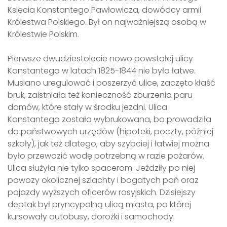
Księcia Konstantego Pawłowicza, dowódcy armii
Królestwa Polskiego. Był on najważniejszą osobą w
Królestwie Polskim.
Pierwsze dwudziestolecie nowo powstałej ulicy
Konstantego w latach 1825-1844 nie było łatwe.
Musiano uregulować i poszerzyć ulice, zaczęto kłaść
bruk, zaistniała też konieczność zburzenia paru
domów, które stały w środku jezdni. Ulica
Konstantego została wybrukowana, bo prowadziła
do państwowych urzędów (hipoteki, poczty, później
szkoły), jak też dlatego, aby szybciej i łatwiej można
było przewozić wodę potrzebną w razie pożarów.
Ulica służyła nie tylko spacerom. Jeździły po niej
powozy okolicznej szlachty i bogatych pań oraz
pojazdy wyższych oficerów rosyjskich. Dzisiejszy
deptak był pryncypalną ulicą miasta, po której
kursowały autobusy, dorożki i samochody.