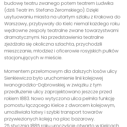
budowę teatru zwanego potem teatrem Ludwika
(dziś Teatr im. Stefana Żeromskiego). Dzięki
usytuowaniu miasta na utartym szlaku z Krakowa do
Warszawy, przybywały do Kielc niemal każdego roku
wędrowne zespoły teatralne zwane towarzystwami
dramatycznymi. Na przedstawienia teatralne
zjeżdżała się okoliczna szlachta, przychodzili
mieszczanie, młodzież i oficerowie rosyjskich pułków
stacjonujących w mieście.
Momentem przełomowym dla dalszych losów ulicy
Sienkiewicza było uruchomienie linii kolejowej
Iwanogrodzko-Dąbrowskiej, w związku z tym
przedłużenie ulicy zaprojektowano jeszcze przed
rokiem 1883. Nowo wytyczona ulica pełniła funkcję
pomostu łączącego Kielce z dworcem kolejowym,
umożliwiała łatwy i szybki transport towarów
przywiezionych koleją na plac bazarowy.
25 stycznia 1885 roku uroczyście otwarto w Kielcach