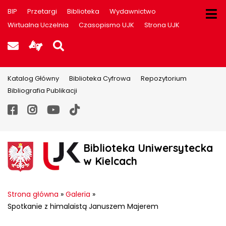
BIP
Przetargi
Biblioteka
Wydawnictwo
Wirtualna Uczelnia
Czasopismo UJK
Strona UJK
Poczta UJK
Informacje dla użytkowników P
Szukaj na stronie
Katalog Główny
Biblioteka Cyfrowa
Repozytorium
Bibliografia Publikacji
Facebook
Instagram
YouTube
TikTok
Biblioteka Uniwersytecka
w Kielcach
Strona główna
»
Galeria
»
Spotkanie z himalaistą Januszem Majerem