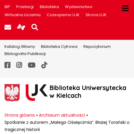
BIP
Przetargi
Biblioteka
Wydawnictwo
Wirtualna Uczelnia
Czasopismo UJK
Strona UJK
Poczta UJK
Informacje dla użytkowników P
Szukaj na stronie
Katalog Główny
Biblioteka Cyfrowa
Repozytorium
Bibliografia Publikacji
Facebook
Instagram
YouTube
TikTok
Biblioteka Uniwersytecka
w Kielcach
Strona główna
»
Archiwum aktualności
»
Spotkanie z autorem „Małego Oświęcimia”. Błażej Torański o
tragicznej historii