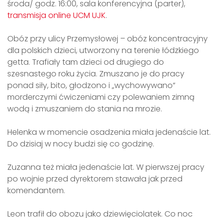
środa/ godz. 16:00, sala konferencyjna (parter),
transmisja online UCM UJK
.
Obóz przy ulicy Przemysłowej – obóz koncentracyjny
dla polskich dzieci, utworzony na terenie łódzkiego
getta. Trafiały tam dzieci od drugiego do
szesnastego roku życia. Zmuszano je do pracy
ponad siły, bito, głodzono i „wychowywano”
morderczymi ćwiczeniami czy polewaniem zimną
wodą i zmuszaniem do stania na mrozie.
Helenka w momencie osadzenia miała jedenaście lat.
Do dzisiaj w nocy budzi się co godzinę.
Zuzanna też miała jedenaście lat. W pierwszej pracy
po wojnie przed dyrektorem stawała jak przed
komendantem.
Leon trafił do obozu jako dziewięciolatek. Co noc