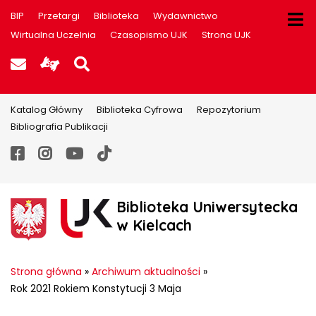
BIP
Przetargi
Biblioteka
Wydawnictwo
Wirtualna Uczelnia
Czasopismo UJK
Strona UJK
Poczta UJK
Informacje dla użytkowników P
Szukaj na stronie
Katalog Główny
Biblioteka Cyfrowa
Repozytorium
Bibliografia Publikacji
Facebook
Instagram
YouTube
TikTok
Biblioteka Uniwersytecka
w Kielcach
Strona główna
»
Archiwum aktualności
»
Rok 2021 Rokiem Konstytucji 3 Maja