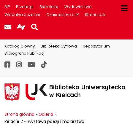
BIP
Przetargi
Biblioteka
Wydawnictwo
Wirtualna Uczelnia
Czasopismo UJK
Strona UJK
Poczta UJK
Informacje dla użytkowników P
Szukaj na stronie
Katalog Główny
Biblioteka Cyfrowa
Repozytorium
Bibliografia Publikacji
Facebook
Instagram
YouTube
TikTok
Biblioteka Uniwersytecka
w Kielcach
Strona główna
»
Galeria
»
Relacje 2 – wystawa poezji i malarstwa