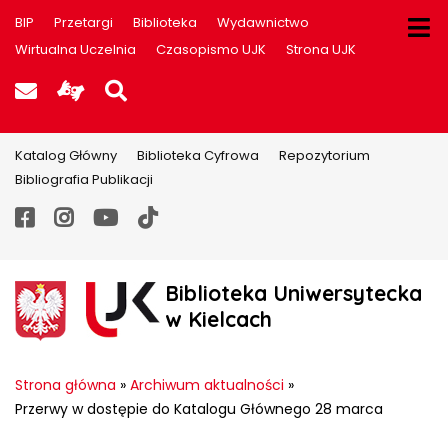
BIP
Przetargi
Biblioteka
Wydawnictwo
Wirtualna Uczelnia
Czasopismo UJK
Strona UJK
Poczta UJK
Informacje dla użytkowników P
Szukaj na stronie
Katalog Główny
Biblioteka Cyfrowa
Repozytorium
Bibliografia Publikacji
Facebook
Instagram
YouTube
TikTok
Biblioteka Uniwersytecka
w Kielcach
Strona główna
»
Archiwum aktualności
»
Przerwy w dostępie do Katalogu Głównego 28 marca