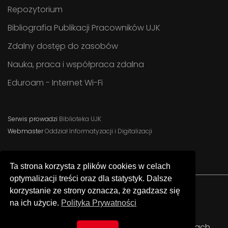
Repozytorium
Bibliografia Publikacji Pracowników UJK
Zdalny dostęp do zasobów
Nauka, praca i współpraca zdalna
Eduroam - Internet Wi-Fi
Serwis prowadzi
Biblioteka UJK
Webmaster
Oddział Informatyzacji i Digitalizacji
Ta strona korzysta z plików cookies w celach
optymalizacji treści oraz dla statystyk. Dalsze
korzystanie ze strony oznacza, że zgadzasz się
na ich użycie.
Polityka Prywatności
Facebook
Instagram
YouTube
© Uniwersytet Jana Kochanowskiego w Kielcach