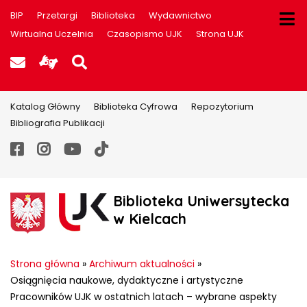
BIP
Przetargi
Biblioteka
Wydawnictwo
Wirtualna Uczelnia
Czasopismo UJK
Strona UJK
Poczta UJK
Informacje dla użytkowników P
Szukaj na stronie
Katalog Główny
Biblioteka Cyfrowa
Repozytorium
Bibliografia Publikacji
Facebook
Instagram
YouTube
TikTok
Biblioteka Uniwersytecka
w Kielcach
Strona główna
»
Archiwum aktualności
»
Osiągnięcia naukowe, dydaktyczne i artystyczne
Pracowników UJK w ostatnich latach – wybrane aspekty