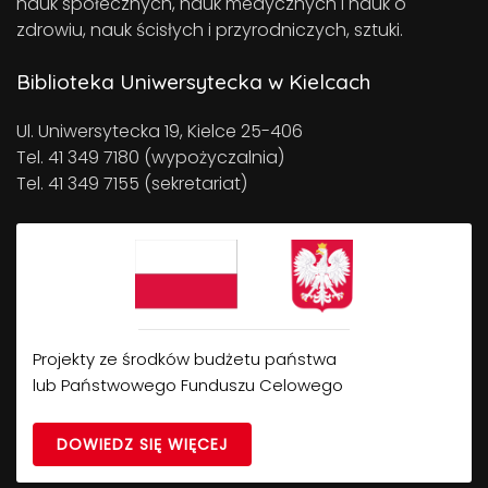
nauk społecznych, nauk medycznych i nauk o
zdrowiu, nauk ścisłych i przyrodniczych, sztuki.
Biblioteka Uniwersytecka w Kielcach
Ul. Uniwersytecka 19, Kielce 25-406
Tel. 41 349 7180 (wypożyczalnia)
Tel. 41 349 7155 (sekretariat)
Projekty ze środków budżetu państwa
lub Państwowego Funduszu Celowego
DOWIEDZ SIĘ WIĘCEJ