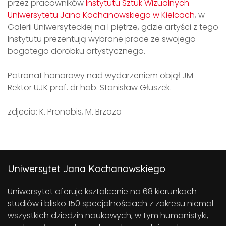
przez pracowników
Instytutu Sztuk Wizualnych
Uniwersytetu Jana Kochanowskiego w Kielcach
, w
Galerii Uniwersyteckiej na I piętrze, gdzie artyści z tego
Instytutu prezentują wybrane prace ze swojego
bogatego dorobku artystycznego.
Patronat honorowy nad wydarzeniem objął JM
Rektor UJK prof. dr hab. Stanisław Głuszek.
zdjęcia: K. Pronobis, M. Brzoza
Uniwersytet Jana Kochanowskiego
Uniwersytet oferuje ksztalcenie na 68 kierunkach
studiów i blisko 150 specjalnościach z zakresu niemal
wszystkich dziedzin naukowych, w tym humanistyki,