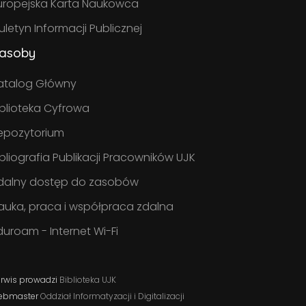
uropejska Karta Naukowca
iuletyn Informacji Publicznej
asoby
atalog Główny
iblioteka Cyfrowa
epozytorium
ibliografia Publikacji Pracowników UJK
dalny dostęp do zasobów
auka, praca i współpraca zdalna
duroam - Internet Wi-Fi
rwis prowadzi
Biblioteka UJK
ebmaster
Oddział Informatyzacji i Digitalizacji