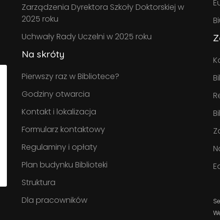
E
Zarządzenia Dyrektora Szkoły Doktorskiej w
2025 roku
B
Uchwały Rady Uczelni w 2025 roku
Z
Na skróty
K
Pierwszy raz w Bibliotece?
B
Godziny otwarcia
R
Kontakt i lokalizacja
B
Formularz kontaktowy
Z
Regulaminy i opłaty
N
Plan budynku Biblioteki
E
Struktura
Dla pracowników
Se
W