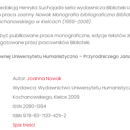
redakcją Henryka Suchojada seria wydawnicza Biblioteki Un
 praca J
oanny Nowak Monografia bibliograficzna Biblio
ochanowskiego w Kielcach (1969–2008)
.
ją być publikowane prace monograficzne, edycje tekstów 
zygotowane przez pracowników Biblioteki.
Głównej Uniwersytetu Humanistyczno – Przyrodniczego Ja
Autor:
Joanna Nowak
Wydawca: Wydawnictwo Uniwersytetu Humanistyc
Kochanowskiego, Kielce 2009
ISSN 2080-1394
ISBN 978-83-7133-425-2
Spis treści