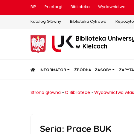
BIP
Przetargi
Biblioteka
Wydawnictwo
Katalog Główny
Biblioteka Cyfrowa
Repozyto
Biblioteka Uniwers
w Kielcach
STRONA GŁÓWNA
INFORMATOR
ŹRÓDŁA I ZASOBY
ZAPYTA
Strona główna
»
O Bibliotece
»
Wydawnictwa wła
Seria: Prace BUK