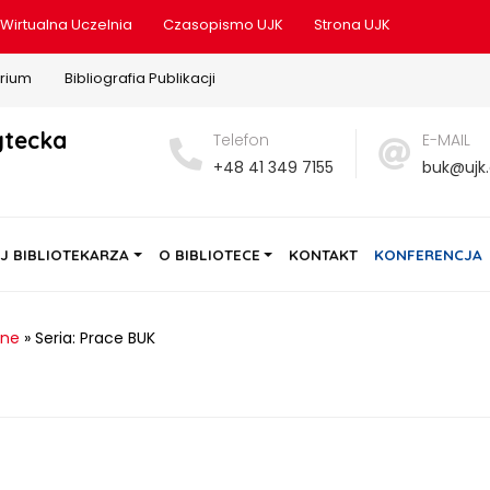
Wirtualna Uczelnia
Czasopismo UJK
Strona UJK
rium
Bibliografia Publikacji
ytecka
Telefon
E-MAIL
+48 41 349 7155
buk@ujk.
J BIBLIOTEKARZA
O BIBLIOTECE
KONTAKT
KONFERENCJA
sne
»
Seria: Prace BUK