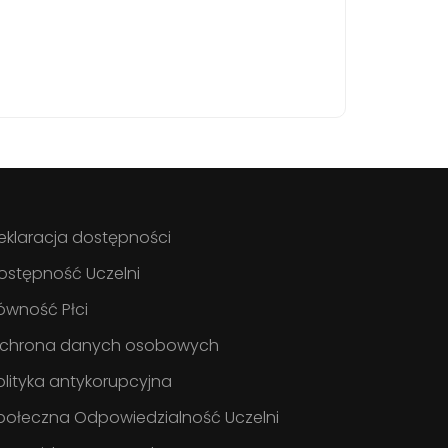
eklaracja dostępności
ostępność Uczelni
ówność Płci
chrona danych osobowych
olityka antykorupcyjna
połeczna Odpowiedzialność Uczelni