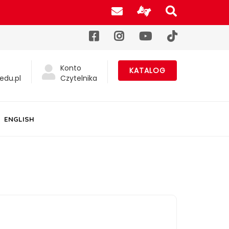
Poczta UJK
Informacje d
Szukaj na
Facebook
Instagram
YouTube
TikTok
Konto
KATALOG
edu.pl
Czytelnika
ENGLISH