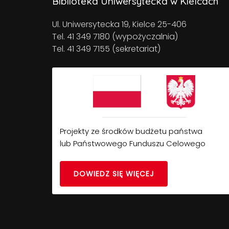
Biblioteka Uniwersytecka w Kielcach
Ul. Uniwersytecka 19, Kielce 25-406
Tel. 41 349 7180 (wypożyczalnia)
Tel. 41 349 7155 (sekretariat)
Projekty ze środków budżetu państwa
lub Państwowego Funduszu Celowego
DOWIEDZ SIĘ WIĘCEJ