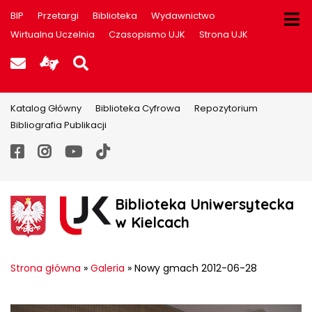
BIP
Przetargi
Biblioteka
Wydawnictwo
Wirtualna Uczelnia
Czasopismo UJK
Strona UJK
Poczta UJK
Informacje dla użytkowników P
Szukaj na stronie
Katalog Główny
Biblioteka Cyfrowa
Repozytorium
Bibliografia Publikacji
Facebook
Instagram
YouTube
TikTok
Biblioteka Uniwersytecka
w Kielcach
Strona główna
»
Galeria
»
Nowy gmach 2012-06-28