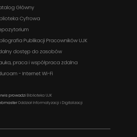
atalog Główny
iblioteka Cyfrowa
epozytorium
ibliografia Publikacji Pracowników UJK
dalny dostęp do zasobów
auka, praca i współpraca zdalna
duroam - Internet Wi-Fi
rwis prowadzi
Biblioteka UJK
ebmaster
Oddział Informatyzacji i Digitalizacji