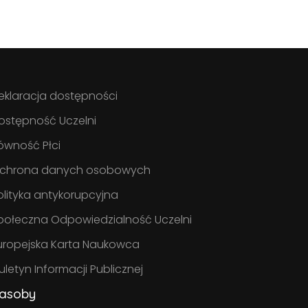
eklaracja dostępności
ostępność Uczelni
ówność Płci
chrona danych osobowych
olityka antykorupcyjna
połeczna Odpowiedzialność Uczelni
uropejska Karta Naukowca
iuletyn Informacji Publicznej
asoby