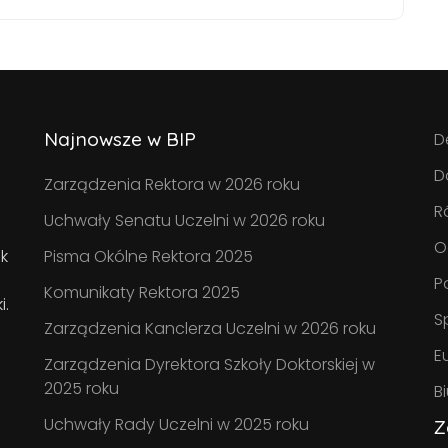
Najnowsze w BIP
D
D
Zarządzenia Rektora w 2026 roku
R
Uchwały Senatu Uczelni w 2026 roku
O
k
Pisma Okólne Rektora 2025
P
Komunikaty Rektora 2025
i.
S
Zarządzenia Kanclerza Uczelni w 2026 roku
E
Zarządzenia Dyrektora Szkoły Doktorskiej w
2025 roku
B
Uchwały Rady Uczelni w 2025 roku
Z