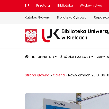
BIP
Przetargi
Biblioteka
Wydawnictwo
Katalog Główny
Biblioteka Cyfrowa
Repozyto
Biblioteka Uniwers
w Kielcach
STRONA GŁÓWNA
INFORMATOR
ŹRÓDŁA I ZASOBY
ZAPYTA
Strona główna
»
Galeria
»
Nowy gmach 2010-06-0