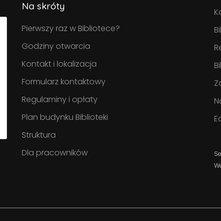
Na skróty
K
Pierwszy raz w Bibliotece?
B
Godziny otwarcia
R
Kontakt i lokalizacja
B
Formularz kontaktowy
Z
Regulaminy i opłaty
N
Plan budynku Biblioteki
E
Struktura
Dla pracowników
Se
W