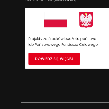
Projekty ze środków budżetu państwa
lub Państwowego Funduszu Celowego
DOWIEDZ SIĘ WIĘCEJ