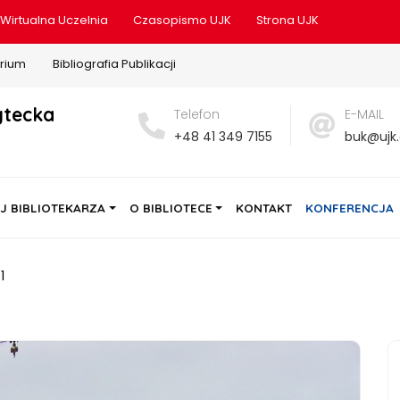
Wirtualna Uczelnia
Czasopismo UJK
Strona UJK
rium
Bibliografia Publikacji
ytecka
Telefon
E-MAIL
+48 41 349 7155
buk@ujk.
J BIBLIOTEKARZA
O BIBLIOTECE
KONTAKT
KONFERENCJA
1