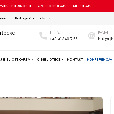
Wirtualna Uczelnia
Czasopismo UJK
Strona UJK
rium
Bibliografia Publikacji
ytecka
Telefon
E-MAIL
+48 41 349 7155
buk@ujk.
J BIBLIOTEKARZA
O BIBLIOTECE
KONTAKT
KONFERENCJA