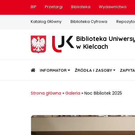
BIP
Przetargi
Biblioteka
Wydawnictwo
Katalog Główny
Biblioteka Cyfrowa
Repozyto
Biblioteka Uniwers
w Kielcach
STRONA GŁÓWNA
INFORMATOR
ŹRÓDŁA I ZASOBY
ZAPYTA
Strona główna
»
Galeria
»
Noc Bibliotek 2025