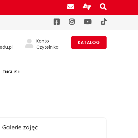
Poczta UJK
Informacje d
Szukaj na
Facebook
Instagram
YouTube
TikTok
Konto
KATALOG
edu.pl
Czytelnika
ENGLISH
Galerie zdjęć