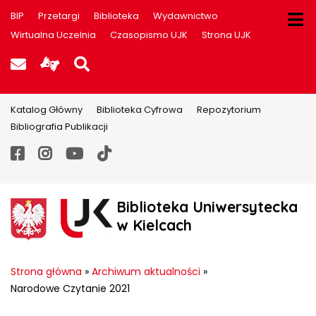
BIP
Przetargi
Biblioteka
Wydawnictwo
Wirtualna Uczelnia
Czasopismo UJK
Strona UJK
Poczta UJK
Informacje dla użytkowników P
Szukaj na stronie
Katalog Główny
Biblioteka Cyfrowa
Repozytorium
Bibliografia Publikacji
Facebook
Instagram
YouTube
TikTok
Biblioteka Uniwersytecka
w Kielcach
Strona główna
»
Archiwum aktualności
»
Narodowe Czytanie 2021