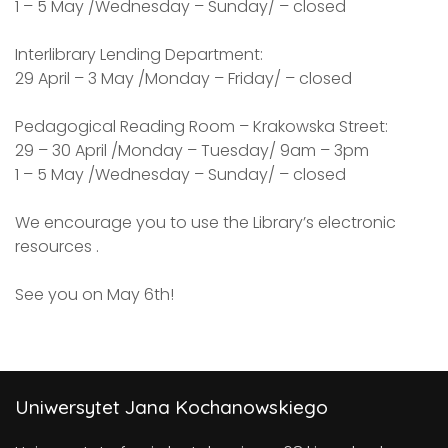
1 – 5 May /Wednesday – Sunday/ – closed
Interlibrary Lending Department:
29 April – 3 May /Monday – Friday/ – closed
Pedagogical Reading Room – Krakowska Street:
29 – 30 April /Monday – Tuesday/ 9am – 3pm
1 – 5 May /Wednesday – Sunday/ – closed
We encourage you to use the Library’s electronic
resources .
See you on May 6th!
Uniwersytet Jana Kochanowskiego