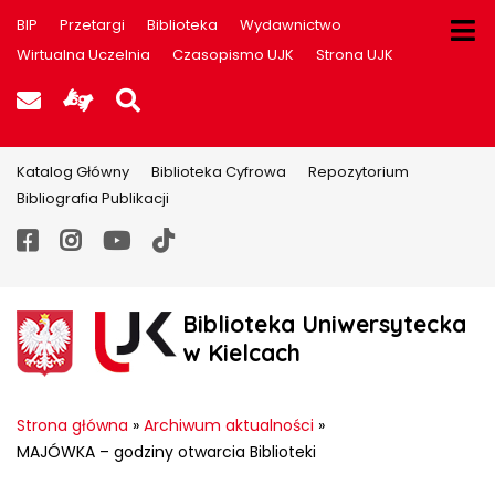
BIP
Przetargi
Biblioteka
Wydawnictwo
Wirtualna Uczelnia
Czasopismo UJK
Strona UJK
Poczta UJK
Informacje dla użytkowników P
Szukaj na stronie
Katalog Główny
Biblioteka Cyfrowa
Repozytorium
Bibliografia Publikacji
Facebook
Instagram
YouTube
TikTok
Biblioteka Uniwersytecka
w Kielcach
Strona główna
»
Archiwum aktualności
»
MAJÓWKA – godziny otwarcia Biblioteki