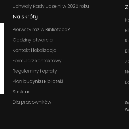
Uchwały Rady Uczelni w 2025 roku
Z
Na skróty
K
Pierwszy raz w Bibliotece?
B
Godziny otwarcia
R
Kontakt i lokalizacja
B
Formularz kontaktowy
Z
Regulaminy i opłaty
N
Plan budynku Biblioteki
E
Struktura
Dla pracowników
Se
W