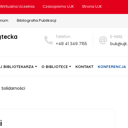
Wirtualna Uczelnia
Czasopismo UJK
Strona UJK
rium
Bibliografia Publikacji
ytecka
Telefon
E-MAIL
+48 41 349 7155
buk@ujk.
J BIBLIOTEKARZA
O BIBLIOTECE
KONTAKT
KONFERENCJA
 Solidarności
i