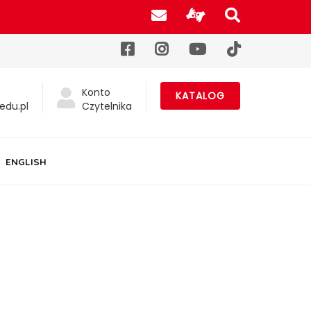
Poczta UJK
Informacje d
Szukaj na
Facebook
Instagram
YouTube
TikTok
Konto
KATALOG
edu.pl
Czytelnika
ENGLISH