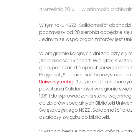
4 września 2015
Wiadomość archiwal
W tym roku NSZZ „Solidarność” obchodzi s
począwszy od 28 sierpnia odbędzie się 
Jednym ze współorganizatorów jest Un
W programie kolejnych dni znalazły się 
„Solidarności” i koncert. W piątek, 4 wr
gala, podczas której nastąpi wręczenie t
Przyjaciel „Solidarności”. Uroczystości
Uniwersyteckiej
. Będzie można zobaczyć
powstania Solidarności w regionie święto
1981 (do wprowadzenia stanu wojenneg
do zbiorów specjalnych Biblioteki Uniwe
Świętokrzyskiego NSZZ „Solidarność” or
działaczy związku do biblioteki.
Wystawa będzie czynna do końca „Kar