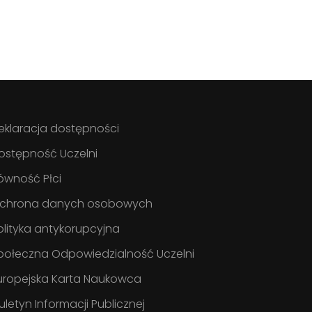
eklaracja dostępności
ostępność Uczelni
ówność Płci
chrona danych osobowych
olityka antykorupcyjna
połeczna Odpowiedzialność Uczelni
uropejska Karta Naukowca
iuletyn Informacji Publicznej