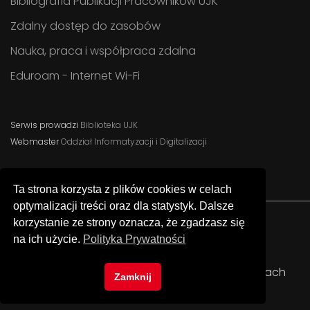
Bibliografia Publikacji Pracowników UJK
Zdalny dostęp do zasobów
Nauka, praca i współpraca zdalna
Eduroam - Internet Wi-Fi
Serwis prowadzi
Biblioteka UJK
Webmaster
Oddział Informatyzacji i Digitalizacji
Ta strona korzysta z plików cookies w celach
optymalizacji treści oraz dla statystyk. Dalsze
korzystanie ze strony oznacza, że zgadzasz się
na ich użycie.
Polityka Prywatności
Facebook
Instagram
YouTube
© Uniwersytet Jana Kochanowskiego w Kielcach
Zamknij
Biblioteka Uniwersytecka