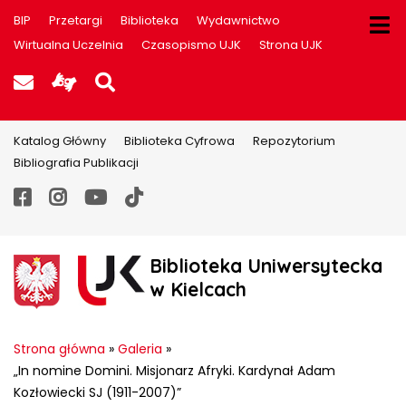
BIP
Przetargi
Biblioteka
Wydawnictwo
Wirtualna Uczelnia
Czasopismo UJK
Strona UJK
Poczta UJK
Informacje dla użytkowników P
Szukaj na stronie
Katalog Główny
Biblioteka Cyfrowa
Repozytorium
Bibliografia Publikacji
Facebook
Instagram
YouTube
TikTok
Biblioteka Uniwersytecka
w Kielcach
Strona główna
»
Galeria
»
„In nomine Domini. Misjonarz Afryki. Kardynał Adam
Kozłowiecki SJ (1911-2007)”