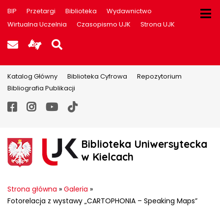
BIP
Przetargi
Biblioteka
Wydawnictwo
Wirtualna Uczelnia
Czasopismo UJK
Strona UJK
Poczta UJK
Informacje dla użytkowników P
Szukaj na stronie
Katalog Główny
Biblioteka Cyfrowa
Repozytorium
Bibliografia Publikacji
Facebook
Instagram
YouTube
TikTok
Biblioteka Uniwersytecka
w Kielcach
Strona główna
»
Galeria
»
Fotorelacja z wystawy „CARTOPHONIA – Speaking Maps”