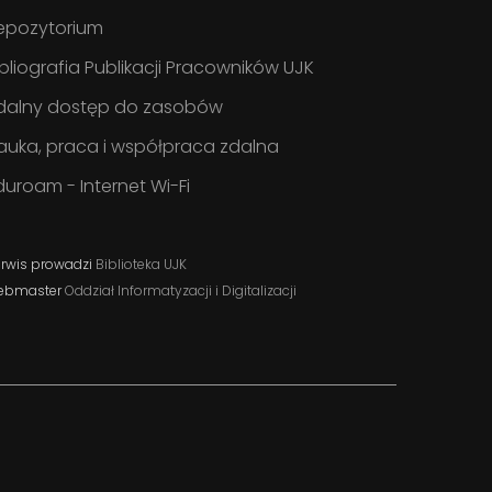
epozytorium
ibliografia Publikacji Pracowników UJK
dalny dostęp do zasobów
auka, praca i współpraca zdalna
duroam - Internet Wi-Fi
rwis prowadzi
Biblioteka UJK
ebmaster
Oddział Informatyzacji i Digitalizacji