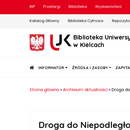
BIP
Przetargi
Biblioteka
Wydawnictwo
Katalog Główny
Biblioteka Cyfrowa
Repozyto
Biblioteka Uniwers
w Kielcach
STRONA GŁÓWNA
INFORMATOR
ŹRÓDŁA I ZASOBY
ZAPYTA
Strona główna
»
Archiwum aktualności
»
Droga do
Droga do Niepodległo