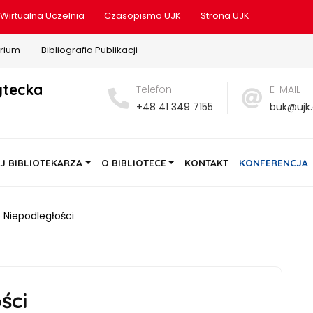
Wirtualna Uczelnia
Czasopismo UJK
Strona UJK
rium
Bibliografia Publikacji
ytecka
Telefon
E-MAIL
+48 41 349 7155
buk@ujk.
J BIBLIOTEKARZA
O BIBLIOTECE
KONTAKT
KONFERENCJA
 Niepodległości
ści