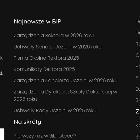
Najnowsze w BIP
D
D
Zarządzenia Rektora w 2026 roku
R
Uchwały Senatu Uczelni w 2026 roku
O
k
Pisma Okólne Rektora 2025
P
Komunikaty Rektora 2025
i.
S
Zarządzenia Kanclerza Uczelni w 2026 roku
E
Zarządzenia Dyrektora Szkoły Doktorskiej w
2025 roku
B
Uchwały Rady Uczelni w 2025 roku
Z
Na skróty
K
Pierwszy raz w Bibliotece?
B