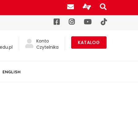
Poczta UJK
Informacje d
Szukaj na
Facebook
Instagram
YouTube
TikTok
Konto
KATALOG
edu.pl
Czytelnika
ENGLISH