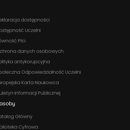
eklaracja dostępności
ostępność Uczelni
ówność Płci
chrona danych osobowych
olityka antykorupcyjna
połeczna Odpowiedzialność Uczelni
uropejska Karta Naukowca
iuletyn Informacji Publicznej
asoby
atalog Główny
iblioteka Cyfrowa