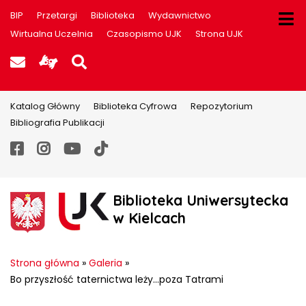
BIP
Przetargi
Biblioteka
Wydawnictwo
Wirtualna Uczelnia
Czasopismo UJK
Strona UJK
Poczta UJK
Informacje dla użytkowników P
Szukaj na stronie
Katalog Główny
Biblioteka Cyfrowa
Repozytorium
Bibliografia Publikacji
Facebook
Instagram
YouTube
TikTok
Biblioteka Uniwersytecka
w Kielcach
Strona główna
»
Galeria
»
Bo przyszłość taternictwa leży…poza Tatrami