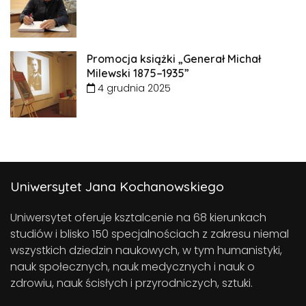
Promocja książki „Generał Michał
Milewski 1875–1935”
4 grudnia 2025
Uniwersytet Jana Kochanowskiego
Uniwersytet oferuje ksztalcenie na 68 kierunkach
studiów i blisko 150 specjalnościach z zakresu niemal
wszystkich dziedzin naukowych, w tym humanistyki,
nauk społecznych, nauk medycznych i nauk o
zdrowiu, nauk ścisłych i przyrodniczych, sztuki.