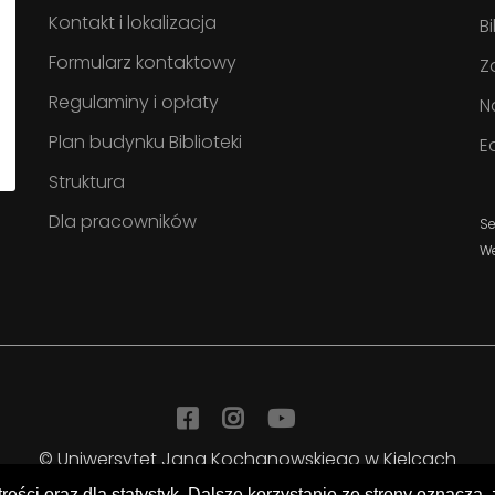
Kontakt i lokalizacja
B
Formularz kontaktowy
Z
Regulaminy i opłaty
N
Plan budynku Biblioteki
E
Struktura
Dla pracowników
Se
W
Facebook
Instagram
YouTube
© Uniwersytet Jana Kochanowskiego w Kielcach
Biblioteka Uniwersytecka
treści oraz dla statystyk. Dalsze korzystanie ze strony oznacza,