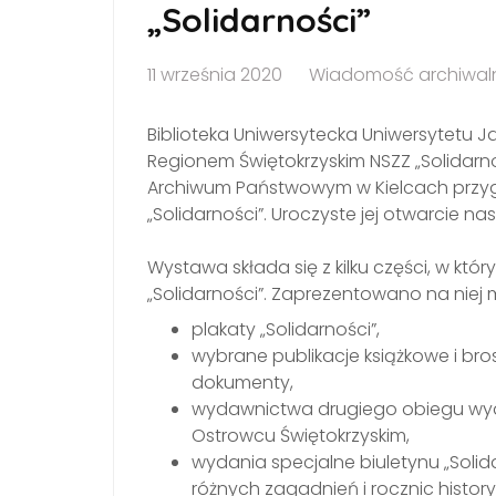
„Solidarności”
11 września 2020
Wiadomość archiwal
Biblioteka Uniwersytecka Uniwersytetu 
Regionem Świętokrzyskim NSZZ „Solidarn
Archiwum Państwowym w Kielcach przyg
„Solidarności”. Uroczyste jej otwarcie n
Wystawa składa się z kilku części, w któ
„Solidarności”. Zaprezentowano na niej m.
plakaty „Solidarności”,
wybrane publikacje książkowe i bro
dokumenty,
wydawnictwa drugiego obiegu wyd
Ostrowcu Świętokrzyskim,
wydania specjalne biuletynu „Soli
różnych zagadnień i rocznic histor