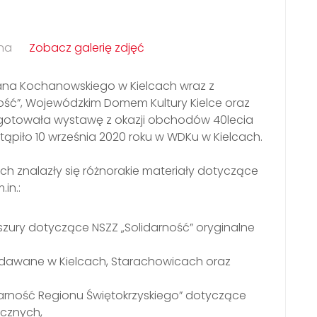
na
Zobacz galerię zdjęć
Jana Kochanowskiego w Kielcach wraz z
ość”, Wojewódzkim Domem Kultury Kielce oraz
otowała wystawę z okazji obchodów 40lecia
astąpiło 10 września 2020 roku w WDKu w Kielcach.
rych znalazły się różnorakie materiały dotyczące
in.:
szury dotyczące NSZZ „Solidarność” oryginalne
awane w Kielcach, Starachowicach oraz
darność Regionu Świętokrzyskiego” dotyczące
ycznych,