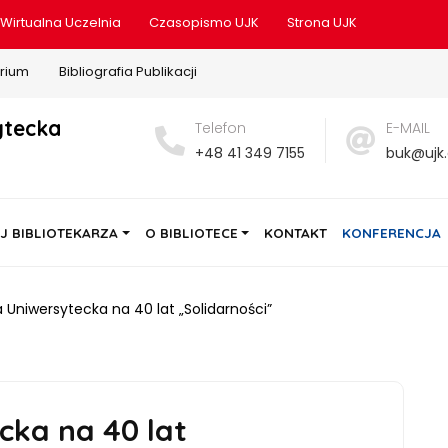
Wirtualna Uczelnia
Czasopismo UJK
Strona UJK
rium
Bibliografia Publikacji
ytecka
Telefon
E-MAIL
+48 41 349 7155
buk@ujk.
J BIBLIOTEKARZA
O BIBLIOTECE
KONTAKT
KONFERENCJA
a Uniwersytecka na 40 lat „Solidarności”
cka na 40 lat