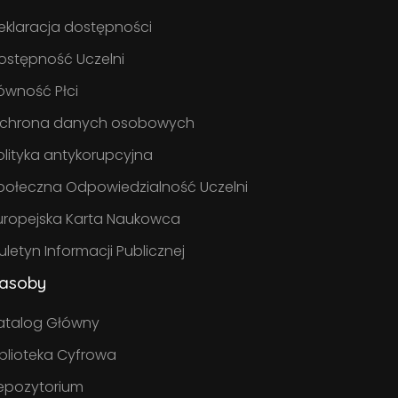
eklaracja dostępności
ostępność Uczelni
ówność Płci
chrona danych osobowych
olityka antykorupcyjna
połeczna Odpowiedzialność Uczelni
uropejska Karta Naukowca
iuletyn Informacji Publicznej
asoby
atalog Główny
iblioteka Cyfrowa
epozytorium