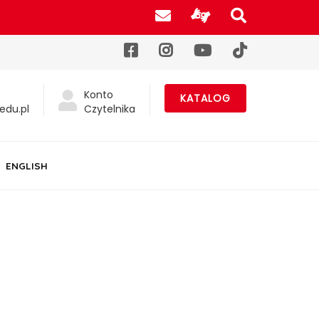
Poczta UJK
Informacje d
Szukaj na
Facebook
Instagram
YouTube
TikTok
Konto
KATALOG
edu.pl
Czytelnika
ENGLISH