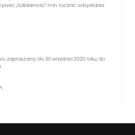
przez „Solidarność” m.in. rocznic odzyskania
ywo, zapraszamy do 30 września 2020 roku, do
.
ch