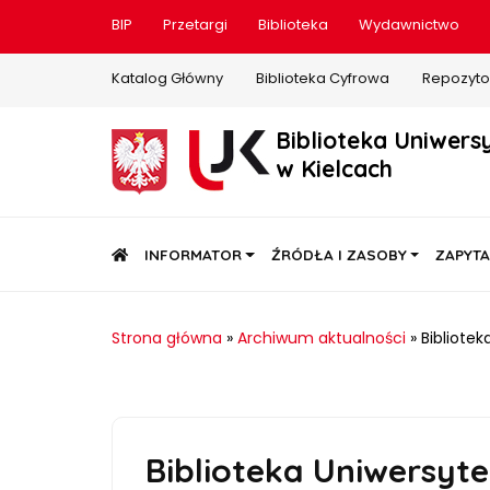
BIP
Przetargi
Biblioteka
Wydawnictwo
Katalog Główny
Biblioteka Cyfrowa
Repozyto
Biblioteka Uniwers
w Kielcach
STRONA GŁÓWNA
INFORMATOR
ŹRÓDŁA I ZASOBY
ZAPYTA
Strona główna
»
Archiwum aktualności
»
Bibliotek
Biblioteka Uniwersyte