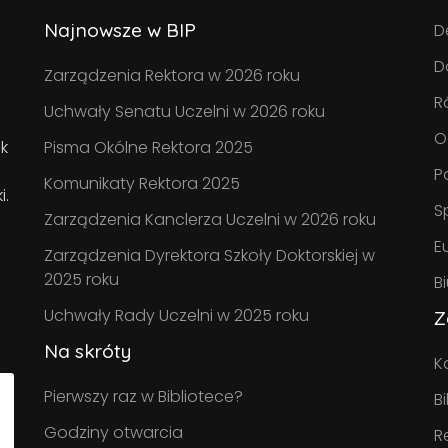
Najnowsze w BIP
D
D
Zarządzenia Rektora w 2026 roku
R
Uchwały Senatu Uczelni w 2026 roku
O
k
Pisma Okólne Rektora 2025
P
Komunikaty Rektora 2025
i.
S
Zarządzenia Kanclerza Uczelni w 2026 roku
E
Zarządzenia Dyrektora Szkoły Doktorskiej w
2025 roku
B
Uchwały Rady Uczelni w 2025 roku
Z
Na skróty
K
Pierwszy raz w Bibliotece?
B
Godziny otwarcia
R