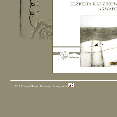
2015 © Iwona Plucner
Biblioteka Uniwersytecka
|