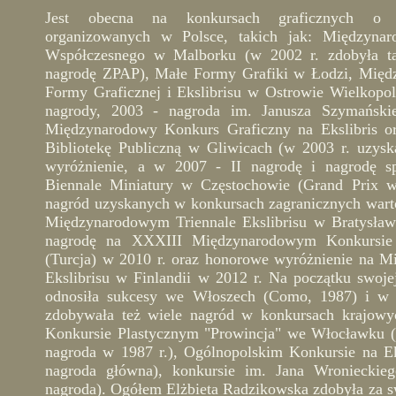
Jest obecna na konkursach graficznych o r
organizowanych w Polsce, takich jak: Międzynar
Współczesnego w Malborku (w 2002 r. zdobyła t
nagrodę ZPAP), Małe Formy Grafiki w Łodzi, Międ
Formy Graficznej i Ekslibrisu w Ostrowie Wielkopo
nagrody, 2003 - nagroda im. Janusza Szymańskie
Międzynarodowy Konkurs Graficzny na Ekslibris o
Bibliotekę Publiczną w Gliwicach (w 2003 r. uzys
wyróżnienie, a w 2007 - II nagrodę i nagrodę s
Biennale Miniatury w Częstochowie (Grand Prix w
nagród uzyskanych w konkursach zagranicznych wart
Międzynarodowym Triennale Ekslibrisu w Bratysławi
nagrodę na XXXIII Międzynarodowym Konkursie 
(Turcja) w 2010 r. oraz honorowe wyróżnienie na 
Ekslibrisu w Finlandii w 2012 r. Na początku swojej
odnosiła sukcesy we Włoszech (Como, 1987) i w 
zdobywała też wiele nagród w konkursach krajow
Konkursie Plastycznym "Prowincja" we Włocławku (I 
nagroda w 1987 r.), Ogólnopolskim Konkursie na E
nagroda główna), konkursie im. Jana Wronieckie
nagroda). Ogółem Elżbieta Radzikowska zdobyła za sw