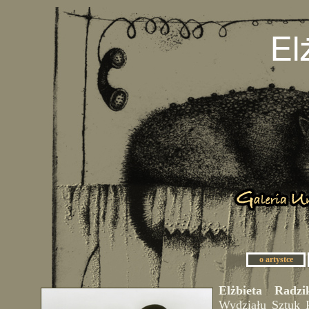
o artystce
Elżbieta Radzi
Wydziału Sztuk