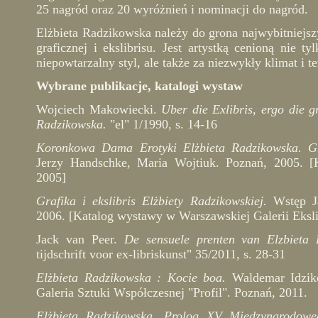
25 nagród oraz 20 wyróżnień i nominacji do nagród.
Elżbieta Radzikowska należy do grona najwybitniejsz
graficznej i ekslibrisu. Jest artystką cenioną nie t
niepowtarzalny styl, ale także za niezwykły klimat i t
Wybrane publikacje, katalogi wystaw
Wojciech Makowiecki.
Uber die Exlibris, ergo die g
Radzikowska.
"el" 1/1990, s. 14-16
Koronkowa Dama Erotyki Elżbieta Radzikowska. Gr
Jerzy Handschke, Maria Wojtiuk. Poznań, 2005. [
2005]
Grafika i ekslibris Elżbiety Radzikowskiej.
Wstęp Ja
2006. [Katalog wystawy w Warszawskiej Galerii Eksli
Jack van Peer.
De sensuele prenten van Elzbieta 
tijdschrift voor ex-libriskunst" 35/2011, s. 28-31
Elżbieta Radzikowska : Kocie boa.
Waldemar Idzik
Galeria Sztuki Współczesnej "Profil". Poznań, 2011.
Elżbieta Radzikowska. Prolog XV Międzynarodow