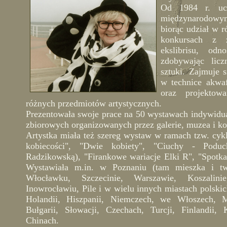
Od 1984 r. uc
międzynarodow
biorąc udział w 
konkursach z z
ekslibrisu, od
zdobywając licz
sztuki. Zajmuje s
w technice akwaf
oraz projektow
różnych przedmiotów artystycznych.
Prezentowała swoje prace na 50 wystawach indywidua
zbiorowych organizowanych przez galerie, muzea i ko
Artystka miała też szereg wystaw w ramach tzw. cykl
kobiecości", "Dwie kobiety", "Ciuchy - Podu
Radzikowską), "Firankowe wariacje Elki R", "Spotka
Wystawiała m.in. w Poznaniu (tam mieszka i two
Włocławku, Szczecinie, Warszawie, Koszalini
Inowrocławiu, Pile i w wielu innych miastach polskic
Holandii, Hiszpanii, Niemczech, we Włoszech, M
Bułgarii, Słowacji, Czechach, Turcji, Finlandii,
Chinach.