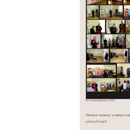
fot. Iwona Plucner © 2012
Otwarcie wystawy: o estetyce yū
pobierz plik [mp3]