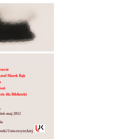
tawie
sztof Marek Bąk
n
saż
ris dla Biblioteki
e
ień-maj 2012
ia
oteki Uniwersyteckiej