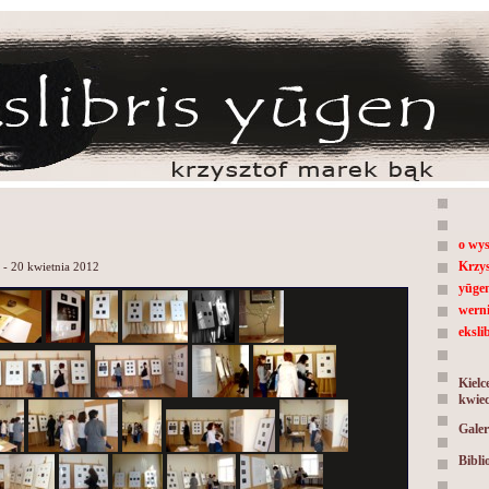
o wys
Krzy
 - 20 kwietnia 2012
yūge
werni
ekslib
Kielc
kwiec
Galer
Bibli