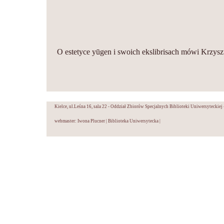
O estetyce yūgen i swoich ekslibrisach mówi Krzys
Kielce, ul.Leśna 16, sala 22 - Oddział Zbiorów Specjalnych Biblioteki Uniwersyteckiej
webmaster: Iwona Plucner
|
Biblioteka Uniwersytecka
|