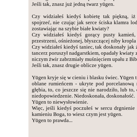
Jeśli tak, znasz już jedną twarz yūgen.
Czy widziałeś kiedyś kobietę tak piękną, i
spojrzeć, nie czując jak serce ściska klamra lo
zostawiając na szybie białe kwiaty?
Czy widziałeś kiedyś gorący pusty kamień, 
przestrzeni, ośnieżonej, błyszczącej niby kropl
Czy widziałeś kiedyś taniec, tak doskonały jak 
tancerz poruszył nadgarstkiem, opadały kwiaty ze
niczym żwir zabrzmiały muśnięciem upału z Bib
Jeśli tak, znasz drugie oblicze yūgen.
Yūgen kryje się w cieniu i blasku świec. Yūgen t
oblane rumieńcem - ukryte pod porcelanową 
głębia, to, co jeszcze się nie narodziło, lub to
niedopowiedzenie. Niedoskonała, doskonałość.
Yūgen to niewysłowienie.
Więc, jeśli kiedyś poczułeś w sercu drgnieni
kamieniu Boga, to wiesz czym jest yūgen.
Yūgen to prawda...